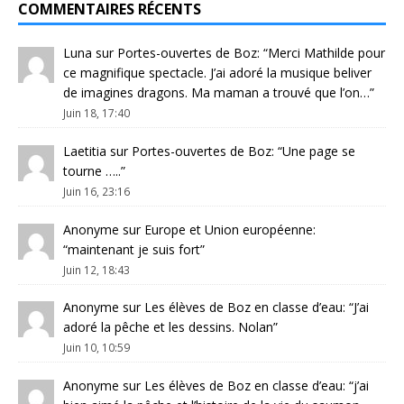
COMMENTAIRES RÉCENTS
Luna
sur
Portes-ouvertes de Boz
: “
Merci Mathilde pour
ce magnifique spectacle. J’ai adoré la musique beliver
de imagines dragons. Ma maman a trouvé que l’on…
”
Juin 18, 17:40
Laetitia
sur
Portes-ouvertes de Boz
: “
Une page se
tourne …..
”
Juin 16, 23:16
Anonyme
sur
Europe et Union européenne
:
“
maintenant je suis fort
”
Juin 12, 18:43
Anonyme
sur
Les élèves de Boz en classe d’eau
: “
J’ai
adoré la pêche et les dessins. Nolan
”
Juin 10, 10:59
Anonyme
sur
Les élèves de Boz en classe d’eau
: “
j’ai