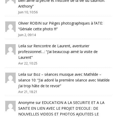
bien aimé la pêche et l’histoire de la vie du saumon.
Anthony
”
Juin 10, 10:56
Olivier ROBIN
sur
Pièges photographiques à l’ATE
:
“
Géniale cette photo !!!
”
Juin 2, 09:14
Leila
sur
Rencontre de Laurent, aventurier
professionnel…
: “
j’ai beaucoup aimé la visite de
Laurent
”
Avr 22, 10:25
Leila
sur
Boz – séances musique avec Mathilde –
séance 10
: “
J’ai adoré la première séance avec Matilde
j’ai trop hâte de te revoir
”
Avr 21, 18:21
Anonyme
sur
EDUCATION A LA SECURITE ET A LA
SANTE EN LIEN AVEC LE PROJET D’ECOLE : DE
NOUVELLES VIDEOS ET PHOTOS AJOUTEES LE