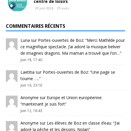
centre de loisirs
29 juin 2026
25 vues
COMMENTAIRES RÉCENTS
Luna
sur
Portes-ouvertes de Boz
: “
Merci Mathilde pour
ce magnifique spectacle. J’ai adoré la musique beliver
de imagines dragons. Ma maman a trouvé que l’on…
”
Juin 18, 17:40
Laetitia
sur
Portes-ouvertes de Boz
: “
Une page se
tourne …..
”
Juin 16, 23:16
Anonyme
sur
Europe et Union européenne
:
“
maintenant je suis fort
”
Juin 12, 18:43
Anonyme
sur
Les élèves de Boz en classe d’eau
: “
J’ai
adoré la pêche et les dessins. Nolan
”