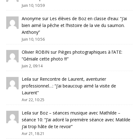
Juin 10, 10:59
Anonyme
sur
Les élèves de Boz en classe d’eau
: “
j’ai
bien aimé la pêche et l’histoire de la vie du saumon.
Anthony
”
Juin 10, 10:56
Olivier ROBIN
sur
Pièges photographiques à l’ATE
:
“
Géniale cette photo !!!
”
Juin 2, 09:14
Leila
sur
Rencontre de Laurent, aventurier
professionnel…
: “
j’ai beaucoup aimé la visite de
Laurent
”
Avr 22, 10:25
Leila
sur
Boz – séances musique avec Mathilde –
séance 10
: “
J’ai adoré la première séance avec Matilde
j’ai trop hâte de te revoir
”
Avr 21, 18:21