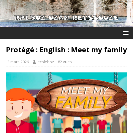
Protégé : English : Meet my family
3 mars 2026
ecoleboz
82 vues