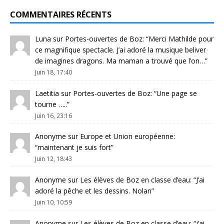
COMMENTAIRES RÉCENTS
Luna
sur
Portes-ouvertes de Boz
: “
Merci Mathilde pour
ce magnifique spectacle. J’ai adoré la musique beliver
de imagines dragons. Ma maman a trouvé que l’on…
”
Juin 18, 17:40
Laetitia
sur
Portes-ouvertes de Boz
: “
Une page se
tourne …..
”
Juin 16, 23:16
Anonyme
sur
Europe et Union européenne
:
“
maintenant je suis fort
”
Juin 12, 18:43
Anonyme
sur
Les élèves de Boz en classe d’eau
: “
J’ai
adoré la pêche et les dessins. Nolan
”
Juin 10, 10:59
Anonyme
sur
Les élèves de Boz en classe d’eau
: “
j’ai