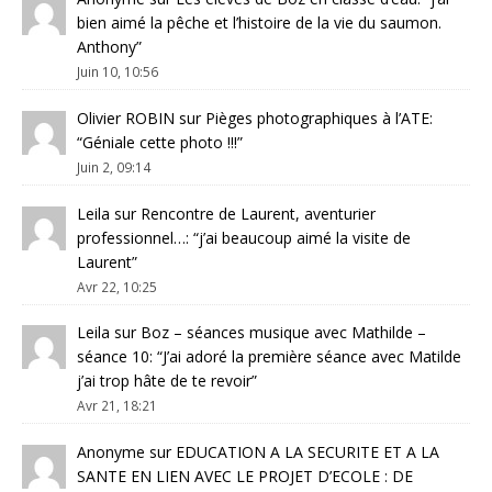
bien aimé la pêche et l’histoire de la vie du saumon.
Anthony
”
Juin 10, 10:56
Olivier ROBIN
sur
Pièges photographiques à l’ATE
:
“
Géniale cette photo !!!
”
Juin 2, 09:14
Leila
sur
Rencontre de Laurent, aventurier
professionnel…
: “
j’ai beaucoup aimé la visite de
Laurent
”
Avr 22, 10:25
Leila
sur
Boz – séances musique avec Mathilde –
séance 10
: “
J’ai adoré la première séance avec Matilde
j’ai trop hâte de te revoir
”
Avr 21, 18:21
Anonyme
sur
EDUCATION A LA SECURITE ET A LA
SANTE EN LIEN AVEC LE PROJET D’ECOLE : DE