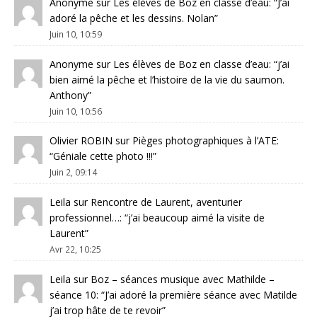
Anonyme
sur
Les élèves de Boz en classe d’eau
: “
J’ai
adoré la pêche et les dessins. Nolan
”
Juin 10, 10:59
Anonyme
sur
Les élèves de Boz en classe d’eau
: “
j’ai
bien aimé la pêche et l’histoire de la vie du saumon.
Anthony
”
Juin 10, 10:56
Olivier ROBIN
sur
Pièges photographiques à l’ATE
:
“
Géniale cette photo !!!
”
Juin 2, 09:14
Leila
sur
Rencontre de Laurent, aventurier
professionnel…
: “
j’ai beaucoup aimé la visite de
Laurent
”
Avr 22, 10:25
Leila
sur
Boz – séances musique avec Mathilde –
séance 10
: “
J’ai adoré la première séance avec Matilde
j’ai trop hâte de te revoir
”