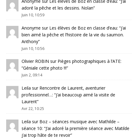
Anonyme
sur
Les élèves de Boz en classe d’eau
: “
J’ai
adoré la pêche et les dessins. Nolan
”
Juin 10, 10:59
Anonyme
sur
Les élèves de Boz en classe d’eau
: “
j’ai
bien aimé la pêche et l’histoire de la vie du saumon.
Anthony
”
Juin 10, 10:56
Olivier ROBIN
sur
Pièges photographiques à l’ATE
:
“
Géniale cette photo !!!
”
Juin 2, 09:14
Leila
sur
Rencontre de Laurent, aventurier
professionnel…
: “
j’ai beaucoup aimé la visite de
Laurent
”
Avr 22, 10:25
Leila
sur
Boz – séances musique avec Mathilde –
séance 10
: “
J’ai adoré la première séance avec Matilde
j’ai trop hâte de te revoir
”