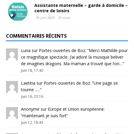
Assistante maternelle – garde à domicile –
centre de loisirs
29 juin 2026
25 vues
COMMENTAIRES RÉCENTS
Luna
sur
Portes-ouvertes de Boz
: “
Merci Mathilde pour
ce magnifique spectacle. J’ai adoré la musique beliver
de imagines dragons. Ma maman a trouvé que l’on…
”
Juin 18, 17:40
Laetitia
sur
Portes-ouvertes de Boz
: “
Une page se
tourne …..
”
Juin 16, 23:16
Anonyme
sur
Europe et Union européenne
:
“
maintenant je suis fort
”
Juin 12, 18:43