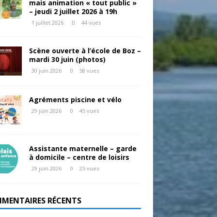
mais animation « tout public »
– jeudi 2 juillet 2026 à 19h
1 juillet 2026
0
44 vues
Scène ouverte à l’école de Boz –
mardi 30 juin (photos)
30 juin 2026
0
58 vues
Agréments piscine et vélo
29 juin 2026
0
45 vues
Assistante maternelle – garde
à domicile – centre de loisirs
29 juin 2026
0
25 vues
MENTAIRES RÉCENTS