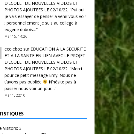
D’ECOLE : DE NOUVELLES VIDEOS ET
PHOTOS AJOUTEES LE 02/10/22
: “
Pui oui
je vais essayer de penser à venir vous voir
; personnellement je suis au college à
eugene dubois…
”
Mar 15, 14:26
ecoleboz
sur
EDUCATION A LA SECURITE
ET A LA SANTE EN LIEN AVEC LE PROJET
D’ECOLE : DE NOUVELLES VIDEOS ET
PHOTOS AJOUTEES LE 02/10/22
: “
Merci
pour ce petit message Emy. Nous ne
t’avons pas oubliée
N’hésite pas à
passer nous voir un jour…
”
Mar 1, 22:10
TISTIQUES
e Visitors:
3