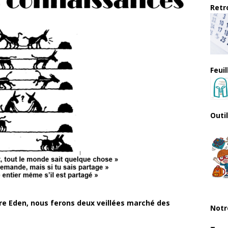
Retro
Feui
Outi
re Eden, nous ferons deux veillées marché des
Notr