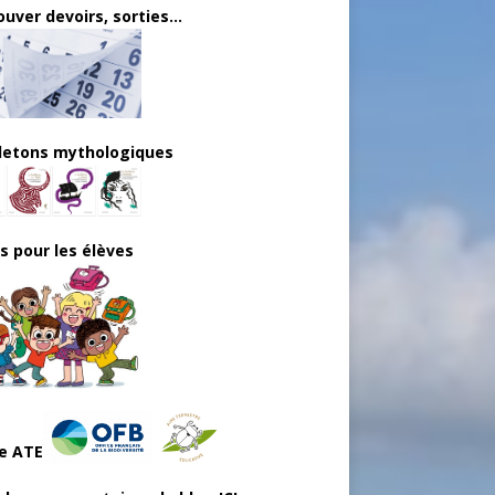
uver devoirs, sorties...
lletons mythologiques
ls pour les élèves
e ATE