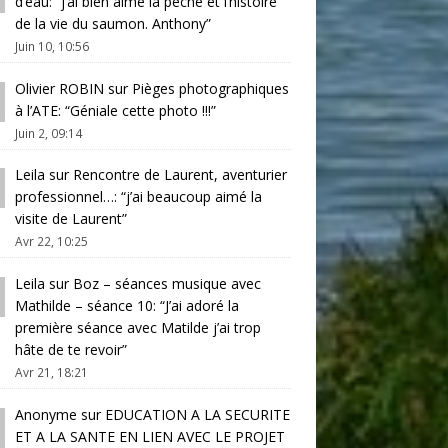
d’eau
: “
j’ai bien aimé la pêche et l’histoire
de la vie du saumon. Anthony
”
Juin 10, 10:56
Olivier ROBIN
sur
Pièges photographiques
à l’ATE
: “
Géniale cette photo !!!
”
Juin 2, 09:14
Leila
sur
Rencontre de Laurent, aventurier
professionnel…
: “
j’ai beaucoup aimé la
visite de Laurent
”
Avr 22, 10:25
Leila
sur
Boz – séances musique avec
Mathilde – séance 10
: “
J’ai adoré la
première séance avec Matilde j’ai trop
hâte de te revoir
”
Avr 21, 18:21
Anonyme
sur
EDUCATION A LA SECURITE
ET A LA SANTE EN LIEN AVEC LE PROJET