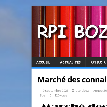
ACCUEIL
ACTUALITÉS
RPI B.O.R.
Marché des connai
19 septembre 2025
ecoleboz
Année 20
Boz
0
120 vues