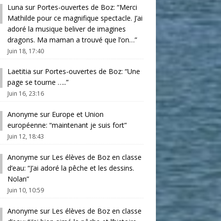
Luna
sur
Portes-ouvertes de Boz
: “
Merci
Mathilde pour ce magnifique spectacle. J’ai
adoré la musique beliver de imagines
dragons. Ma maman a trouvé que l’on…
”
Juin 18, 17:40
Laetitia
sur
Portes-ouvertes de Boz
: “
Une
page se tourne …..
”
Juin 16, 23:16
Anonyme
sur
Europe et Union
européenne
: “
maintenant je suis fort
”
Juin 12, 18:43
Anonyme
sur
Les élèves de Boz en classe
d’eau
: “
J’ai adoré la pêche et les dessins.
Nolan
”
Juin 10, 10:59
Anonyme
sur
Les élèves de Boz en classe