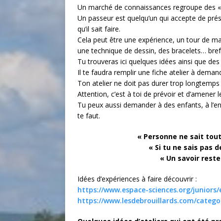
Un marché de connaissances regroupe des 
Un passeur est quelqu’un qui accepte de prés
qu’il sait faire.
Cela peut être une expérience, un tour de mag
une technique de dessin, des bracelets… bref,
Tu trouveras ici quelques idées ainsi que des
Il te faudra remplir une fiche atelier à dema
Ton atelier ne doit pas durer trop longtemps 
Attention, c’est à toi de prévoir et d’amener 
Tu peux aussi demander à des enfants, à l’ens
te faut.
« Personne ne sait tou
« Si tu ne sais pas 
« Un savoir reste
Idées d’expériences à faire découvrir :
https://www.espace-sciences.org/juniors/
https://www.lesdebrouillards.com/categor