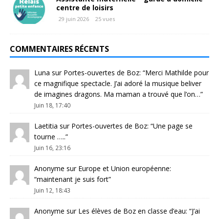
centre de loisirs
29 juin 2026
25 vues
COMMENTAIRES RÉCENTS
Luna
sur
Portes-ouvertes de Boz
: “
Merci Mathilde pour
ce magnifique spectacle. J’ai adoré la musique beliver
de imagines dragons. Ma maman a trouvé que l’on…
”
Juin 18, 17:40
Laetitia
sur
Portes-ouvertes de Boz
: “
Une page se
tourne …..
”
Juin 16, 23:16
Anonyme
sur
Europe et Union européenne
:
“
maintenant je suis fort
”
Juin 12, 18:43
Anonyme
sur
Les élèves de Boz en classe d’eau
: “
J’ai