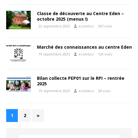
Classe de découverte au Centre Eden –
octobre 2025 (menus !)
22 septembre 2025
ecoleboz
567 vues
Marché des connaissances au centre Eden
19 septembre 2025
ecoleboz
120 vues
Bilan collecte PEP01 sur le RPI – rentrée
2025
19 septembre 2025
ecoleboz
54 vues
1
2
»