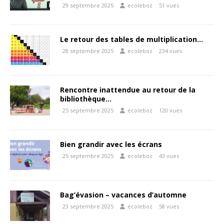
29 septembre 2025
ecoleboz
51 vues
Le retour des tables de multiplication…
28 septembre 2025
ecoleboz
234 vues
Rencontre inattendue au retour de la
bibliothèque…
25 septembre 2025
ecoleboz
120 vues
Bien grandir avec les écrans
25 septembre 2025
ecoleboz
43 vues
Bag’évasion – vacances d’automne
23 septembre 2025
ecoleboz
58 vues