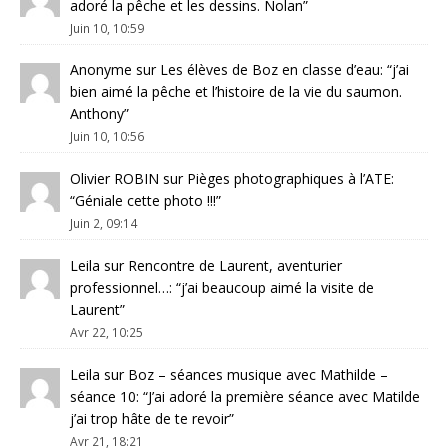
adoré la pêche et les dessins. Nolan
”
Juin 10, 10:59
Anonyme
sur
Les élèves de Boz en classe d’eau
: “
j’ai
bien aimé la pêche et l’histoire de la vie du saumon.
Anthony
”
Juin 10, 10:56
Olivier ROBIN
sur
Pièges photographiques à l’ATE
:
“
Géniale cette photo !!!
”
Juin 2, 09:14
Leila
sur
Rencontre de Laurent, aventurier
professionnel…
: “
j’ai beaucoup aimé la visite de
Laurent
”
Avr 22, 10:25
Leila
sur
Boz – séances musique avec Mathilde –
séance 10
: “
J’ai adoré la première séance avec Matilde
j’ai trop hâte de te revoir
”
Avr 21, 18:21