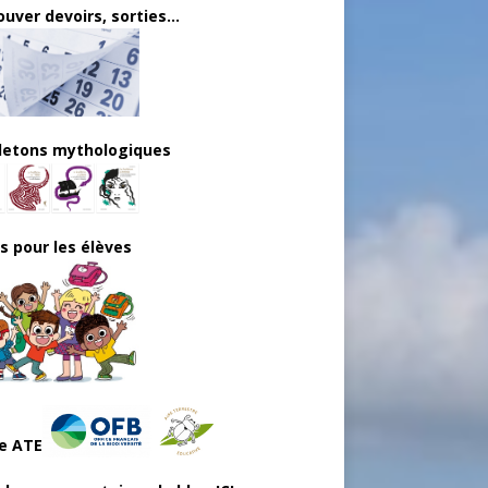
uver devoirs, sorties...
lletons mythologiques
ls pour les élèves
e ATE