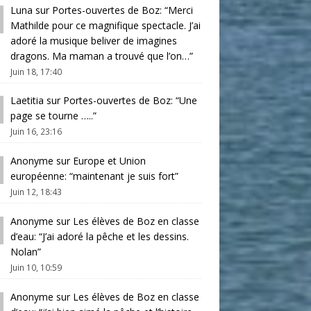
Luna
sur
Portes-ouvertes de Boz
: “
Merci
Mathilde pour ce magnifique spectacle. J’ai
adoré la musique beliver de imagines
dragons. Ma maman a trouvé que l’on…
”
Juin 18, 17:40
Laetitia
sur
Portes-ouvertes de Boz
: “
Une
page se tourne …..
”
Juin 16, 23:16
Anonyme
sur
Europe et Union
européenne
: “
maintenant je suis fort
”
Juin 12, 18:43
Anonyme
sur
Les élèves de Boz en classe
d’eau
: “
J’ai adoré la pêche et les dessins.
Nolan
”
Juin 10, 10:59
Anonyme
sur
Les élèves de Boz en classe