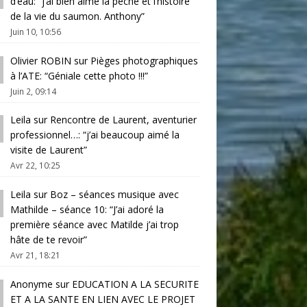
d’eau
: “
j’ai bien aimé la pêche et l’histoire
de la vie du saumon. Anthony
”
Juin 10, 10:56
Olivier ROBIN
sur
Pièges photographiques
à l’ATE
: “
Géniale cette photo !!!
”
Juin 2, 09:14
Leila
sur
Rencontre de Laurent, aventurier
professionnel…
: “
j’ai beaucoup aimé la
visite de Laurent
”
Avr 22, 10:25
Leila
sur
Boz – séances musique avec
Mathilde – séance 10
: “
J’ai adoré la
première séance avec Matilde j’ai trop
hâte de te revoir
”
Avr 21, 18:21
Anonyme
sur
EDUCATION A LA SECURITE
ET A LA SANTE EN LIEN AVEC LE PROJET