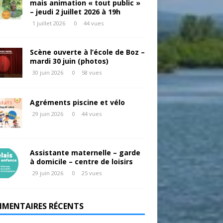
mais animation « tout public »
– jeudi 2 juillet 2026 à 19h
1 juillet 2026
0
44 vues
Scène ouverte à l’école de Boz –
mardi 30 juin (photos)
30 juin 2026
0
58 vues
Agréments piscine et vélo
29 juin 2026
0
44 vues
Assistante maternelle – garde
à domicile – centre de loisirs
29 juin 2026
0
25 vues
MENTAIRES RÉCENTS