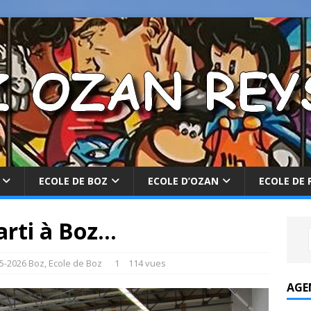
ECOLE DE BOZ
ECOLE D’OZAN
ECOLE DE 
arti à Boz…
5-2026 Boz
,
Ecole de Boz
1
114 vues
AGE