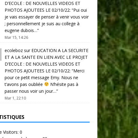
D’ECOLE : DE NOUVELLES VIDEOS ET
PHOTOS AJOUTEES LE 02/10/22
: “
Pui oui
je vais essayer de penser à venir vous voir
; personnellement je suis au college à
eugene dubois…
”
Mar 15, 14:26
ecoleboz
sur
EDUCATION A LA SECURITE
ET A LA SANTE EN LIEN AVEC LE PROJET
D’ECOLE : DE NOUVELLES VIDEOS ET
PHOTOS AJOUTEES LE 02/10/22
: “
Merci
pour ce petit message Emy. Nous ne
t’avons pas oubliée
N’hésite pas à
passer nous voir un jour…
”
Mar 1, 22:10
TISTIQUES
e Visitors:
0