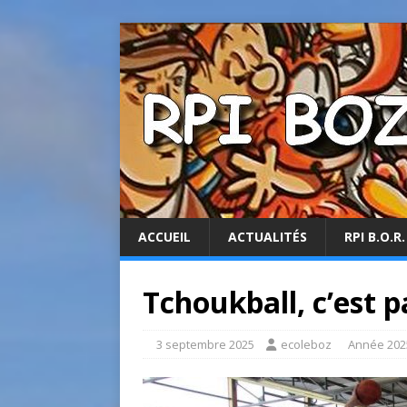
ACCUEIL
ACTUALITÉS
RPI B.O.R.
Tchoukball, c’est p
3 septembre 2025
ecoleboz
Année 202