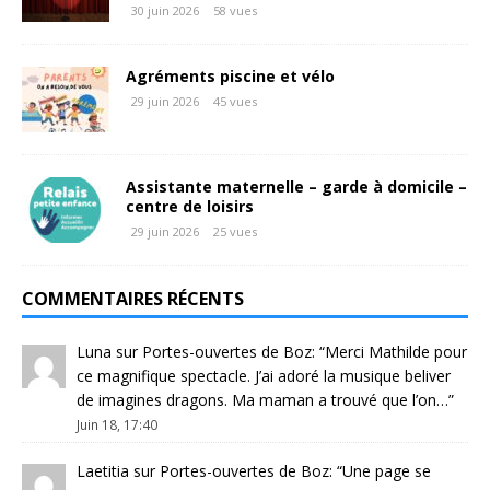
30 juin 2026
58 vues
Agréments piscine et vélo
29 juin 2026
45 vues
Assistante maternelle – garde à domicile –
centre de loisirs
29 juin 2026
25 vues
COMMENTAIRES RÉCENTS
Luna
sur
Portes-ouvertes de Boz
: “
Merci Mathilde pour
ce magnifique spectacle. J’ai adoré la musique beliver
de imagines dragons. Ma maman a trouvé que l’on…
”
Juin 18, 17:40
Laetitia
sur
Portes-ouvertes de Boz
: “
Une page se