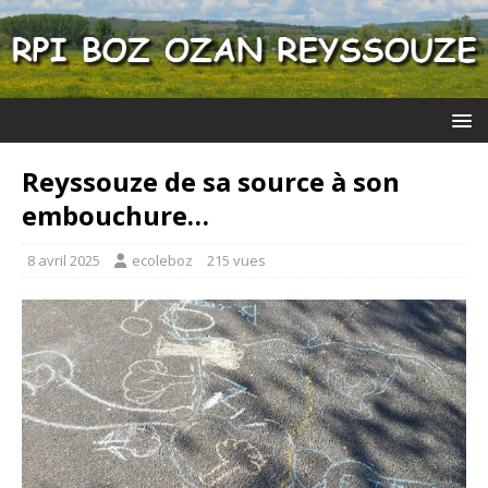
Reyssouze de sa source à son
embouchure…
8 avril 2025
ecoleboz
215 vues