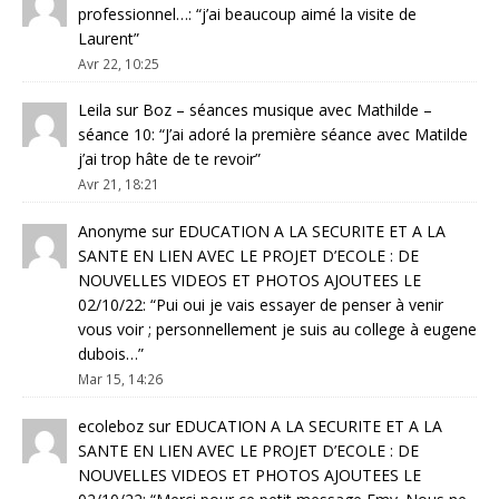
professionnel…
: “
j’ai beaucoup aimé la visite de
Laurent
”
Avr 22, 10:25
Leila
sur
Boz – séances musique avec Mathilde –
séance 10
: “
J’ai adoré la première séance avec Matilde
j’ai trop hâte de te revoir
”
Avr 21, 18:21
Anonyme
sur
EDUCATION A LA SECURITE ET A LA
SANTE EN LIEN AVEC LE PROJET D’ECOLE : DE
NOUVELLES VIDEOS ET PHOTOS AJOUTEES LE
02/10/22
: “
Pui oui je vais essayer de penser à venir
vous voir ; personnellement je suis au college à eugene
dubois…
”
Mar 15, 14:26
ecoleboz
sur
EDUCATION A LA SECURITE ET A LA
SANTE EN LIEN AVEC LE PROJET D’ECOLE : DE
NOUVELLES VIDEOS ET PHOTOS AJOUTEES LE