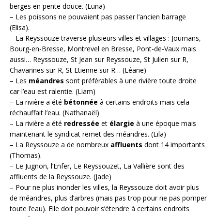
berges en pente douce. (Luna)
– Les poissons ne pouvaient pas passer l’ancien barrage
(Elisa).
– La Reyssouze traverse plusieurs villes et villages : Journans,
Bourg-en-Bresse, Montrevel en Bresse, Pont-de-Vaux mais
aussi… Reyssouze, St Jean sur Reyssouze, St Julien sur R,
Chavannes sur R, St Etienne sur R… (Léane)
– Les
méandres
sont préférables à une rivière toute droite
car l’eau est ralentie. (Liam)
– La rivière a été
bétonnée
à certains endroits mais cela
réchauffait l’eau. (Nathanaël)
– La rivière a été
redressée
et
élargie
à une époque mais
maintenant le syndicat remet des méandres. (Lila)
– La Reyssouze a de nombreux
affluents
dont 14 importants
(Thomas).
– Le Jugnon, l’Enfer, Le Reyssouzet, La Vallière sont des
affluents de la Reyssouze. (Jade)
– Pour ne plus inonder les villes, la Reyssouze doit avoir plus
de méandres, plus d’arbres (mais pas trop pour ne pas pomper
toute l’eau). Elle doit pouvoir s’étendre à certains endroits