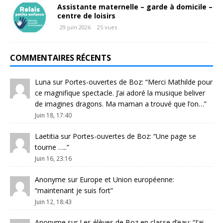
Assistante maternelle – garde à domicile –
centre de loisirs
29 juin 2026
25 vues
COMMENTAIRES RÉCENTS
Luna
sur
Portes-ouvertes de Boz
: “
Merci Mathilde pour
ce magnifique spectacle. J’ai adoré la musique beliver
de imagines dragons. Ma maman a trouvé que l’on…
”
Juin 18, 17:40
Laetitia
sur
Portes-ouvertes de Boz
: “
Une page se
tourne …..
”
Juin 16, 23:16
Anonyme
sur
Europe et Union européenne
:
“
maintenant je suis fort
”
Juin 12, 18:43
Anonyme
sur
Les élèves de Boz en classe d’eau
: “
J’ai