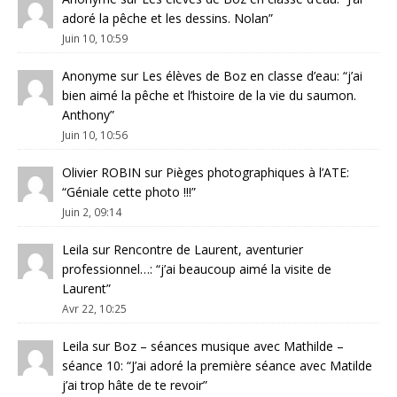
adoré la pêche et les dessins. Nolan
”
Juin 10, 10:59
Anonyme
sur
Les élèves de Boz en classe d’eau
: “
j’ai
bien aimé la pêche et l’histoire de la vie du saumon.
Anthony
”
Juin 10, 10:56
Olivier ROBIN
sur
Pièges photographiques à l’ATE
:
“
Géniale cette photo !!!
”
Juin 2, 09:14
Leila
sur
Rencontre de Laurent, aventurier
professionnel…
: “
j’ai beaucoup aimé la visite de
Laurent
”
Avr 22, 10:25
Leila
sur
Boz – séances musique avec Mathilde –
séance 10
: “
J’ai adoré la première séance avec Matilde
j’ai trop hâte de te revoir
”