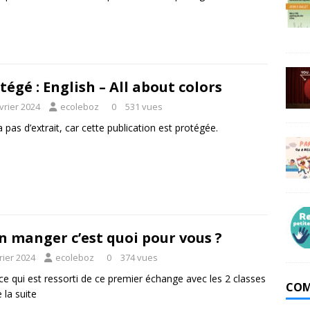
tégé : English – All about colors
vrier 2024
ecoleboz
0
531 vues
 a pas d’extrait, car cette publication est protégée.
n manger c’est quoi pour vous ?
rier 2024
ecoleboz
0
374 vues
 ce qui est ressorti de ce premier échange avec les 2 classes
COM
e la suite