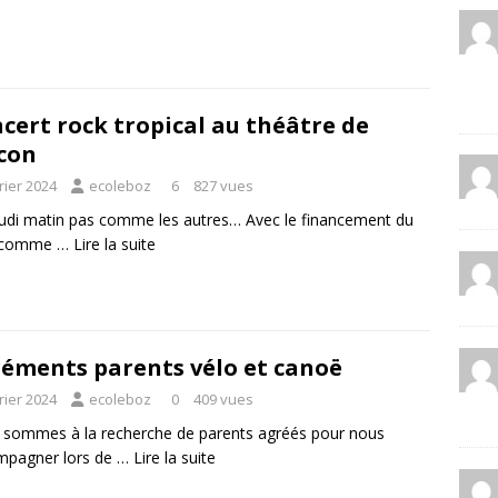
cert rock tropical au théâtre de
con
rier 2024
ecoleboz
6
827 vues
udi matin pas comme les autres… Avec le financement du
 comme …
Lire la suite
éments parents vélo et canoë
rier 2024
ecoleboz
0
409 vues
sommes à la recherche de parents agréés pour nous
mpagner lors de …
Lire la suite