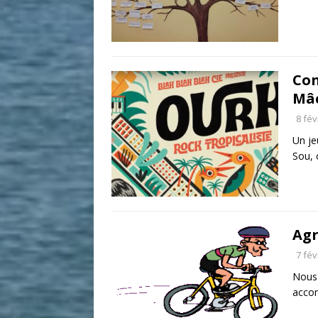
Con
Mâ
8 fév
Un je
Sou,
Agr
7 fév
Nous 
acco