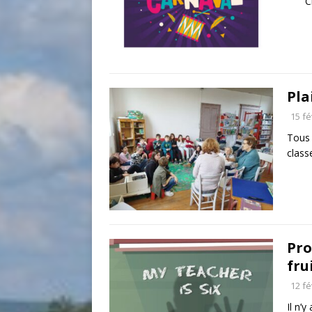
C
Pla
15 fé
Tous 
class
Pro
fru
12 fé
Il n’y