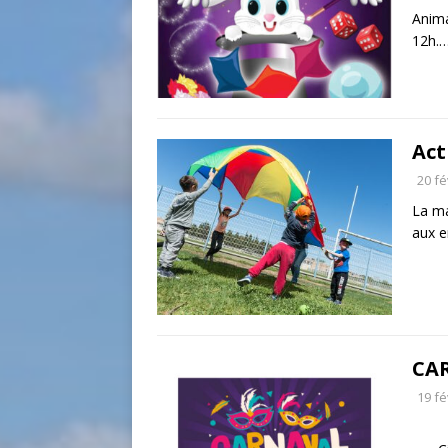
Anima
12h.
Act
20 fé
La ma
aux e
CA
19 fé