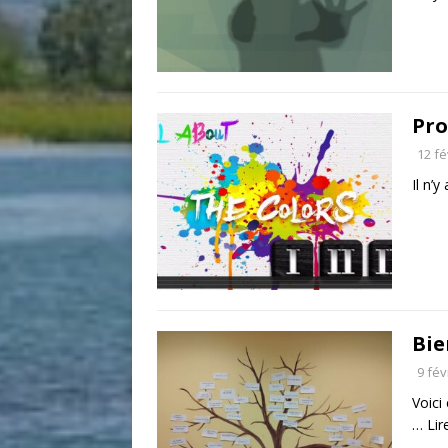
Pro
12 fé
Il n’y
Bie
9 fév
Voici
…
Lir