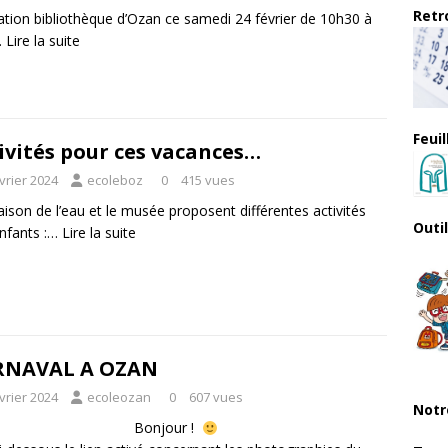
Retro
tion bibliothèque d’Ozan ce samedi 24 février de 10h30 à
…
Lire la suite
Feui
ivités pour ces vacances…
vrier 2024
ecoleboz
0
415 vues
ison de l’eau et le musée proposent différentes activités
Outi
nfants :…
Lire la suite
RNAVAL A OZAN
vrier 2024
ecoleozan
0
607 vues
Notr
Bonjour !