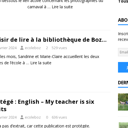
i-dessous le lien activé concernant les photographies du
Tous
carnaval à …
Lire la suite
ABO
Inscr
isir de lire à la bibliothèque de Boz…
recev
vrier 2024
ecoleboz
2
529 vues
les mois, Sandrine et Marie-Claire accueillent les deux
es de l’école à …
Lire la suite
DER
tégé : English – My teacher is six
its
vrier 2024
ecoleboz
0
636 vues
 a pas d’extrait, car cette publication est protégée.