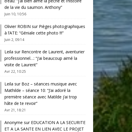
d’eau
: “
j’ai bien aimé la pêche et l’histoire
de la vie du saumon. Anthony
”
Juin 10, 10:56
Olivier ROBIN
sur
Pièges photographiques
à l’ATE
: “
Géniale cette photo !!!
”
Juin 2, 09:14
Leila
sur
Rencontre de Laurent, aventurier
professionnel…
: “
j’ai beaucoup aimé la
visite de Laurent
”
Avr 22, 10:25
Leila
sur
Boz – séances musique avec
Mathilde – séance 10
: “
J’ai adoré la
première séance avec Matilde j’ai trop
hâte de te revoir
”
Avr 21, 18:21
Anonyme
sur
EDUCATION A LA SECURITE
ET A LA SANTE EN LIEN AVEC LE PROJET