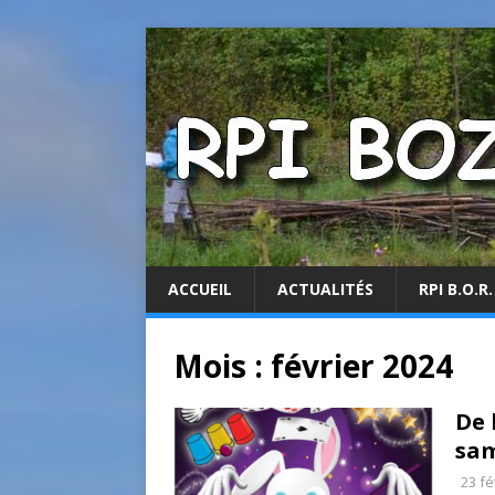
ACCUEIL
ACTUALITÉS
RPI B.O.R.
Mois :
février 2024
De 
sam
23 fé