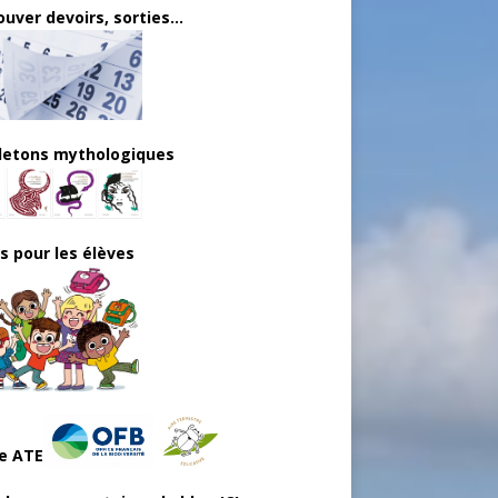
uver devoirs, sorties...
lletons mythologiques
ls pour les élèves
e ATE