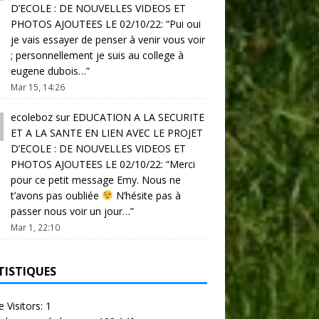
D’ECOLE : DE NOUVELLES VIDEOS ET
PHOTOS AJOUTEES LE 02/10/22
: “
Pui oui
je vais essayer de penser à venir vous voir
; personnellement je suis au college à
eugene dubois…
”
Mar 15, 14:26
ecoleboz
sur
EDUCATION A LA SECURITE
ET A LA SANTE EN LIEN AVEC LE PROJET
D’ECOLE : DE NOUVELLES VIDEOS ET
PHOTOS AJOUTEES LE 02/10/22
: “
Merci
pour ce petit message Emy. Nous ne
t’avons pas oubliée
N’hésite pas à
passer nous voir un jour…
”
Mar 1, 22:10
TISTIQUES
e Visitors:
1