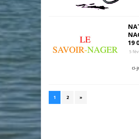
NAT
NAG
19 
5 fév
ci-
1
2
»