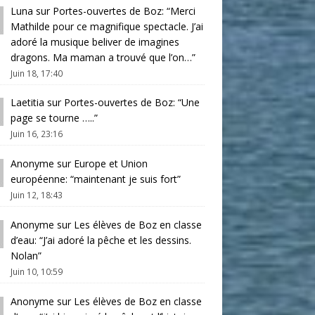
Luna
sur
Portes-ouvertes de Boz
: “
Merci
Mathilde pour ce magnifique spectacle. J’ai
adoré la musique beliver de imagines
dragons. Ma maman a trouvé que l’on…
”
Juin 18, 17:40
Laetitia
sur
Portes-ouvertes de Boz
: “
Une
page se tourne …..
”
Juin 16, 23:16
Anonyme
sur
Europe et Union
européenne
: “
maintenant je suis fort
”
Juin 12, 18:43
Anonyme
sur
Les élèves de Boz en classe
d’eau
: “
J’ai adoré la pêche et les dessins.
Nolan
”
Juin 10, 10:59
Anonyme
sur
Les élèves de Boz en classe