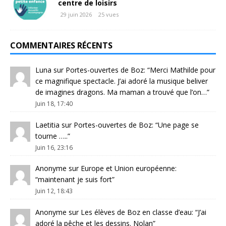
centre de loisirs
29 juin 2026
25 vues
COMMENTAIRES RÉCENTS
Luna
sur
Portes-ouvertes de Boz
: “
Merci Mathilde pour
ce magnifique spectacle. J’ai adoré la musique beliver
de imagines dragons. Ma maman a trouvé que l’on…
”
Juin 18, 17:40
Laetitia
sur
Portes-ouvertes de Boz
: “
Une page se
tourne …..
”
Juin 16, 23:16
Anonyme
sur
Europe et Union européenne
:
“
maintenant je suis fort
”
Juin 12, 18:43
Anonyme
sur
Les élèves de Boz en classe d’eau
: “
J’ai
adoré la pêche et les dessins. Nolan
”