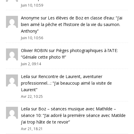
Juin 10, 10:59
Anonyme
sur
Les élèves de Boz en classe d’eau
: “
j’ai
bien aimé la pêche et l’histoire de la vie du saumon.
Anthony
”
Juin 10, 10:56
Olivier ROBIN
sur
Pièges photographiques à l’ATE
:
“
Géniale cette photo !!!
”
Juin 2, 09:14
Leila
sur
Rencontre de Laurent, aventurier
professionnel…
: “
j’ai beaucoup aimé la visite de
Laurent
”
Avr 22, 10:25
Leila
sur
Boz – séances musique avec Mathilde –
séance 10
: “
J’ai adoré la première séance avec Matilde
j’ai trop hâte de te revoir
”
Avr 21, 18:21