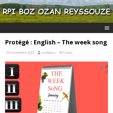
Protégé : English – The week song
20 novembre 2023
ecoleboz
957 vues