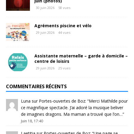
juin (photos)
30 juin 2026
58 vues
Agréments piscine et vélo
29 juin 2026
44 vues
Assistante maternelle – garde à domicile –
centre de loisirs
29 juin 2026
25 vues
COMMENTAIRES RÉCENTS
Luna
sur
Portes-ouvertes de Boz
: “
Merci Mathilde pour
ce magnifique spectacle. J’ai adoré la musique beliver
de imagines dragons. Ma maman a trouvé que l’on…
”
Juin 18, 17:40
Laetitia
sur
Portes-ouvertes de Boz
: “
Une page se