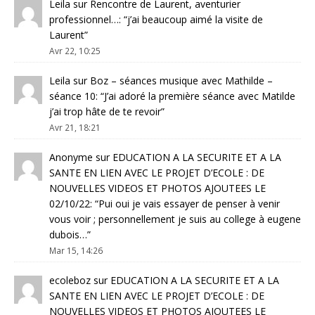
Leila
sur
Rencontre de Laurent, aventurier
professionnel…
: “
j’ai beaucoup aimé la visite de
Laurent
”
Avr 22, 10:25
Leila
sur
Boz – séances musique avec Mathilde –
séance 10
: “
J’ai adoré la première séance avec Matilde
j’ai trop hâte de te revoir
”
Avr 21, 18:21
Anonyme
sur
EDUCATION A LA SECURITE ET A LA
SANTE EN LIEN AVEC LE PROJET D’ECOLE : DE
NOUVELLES VIDEOS ET PHOTOS AJOUTEES LE
02/10/22
: “
Pui oui je vais essayer de penser à venir
vous voir ; personnellement je suis au college à eugene
dubois…
”
Mar 15, 14:26
ecoleboz
sur
EDUCATION A LA SECURITE ET A LA
SANTE EN LIEN AVEC LE PROJET D’ECOLE : DE
NOUVELLES VIDEOS ET PHOTOS AJOUTEES LE