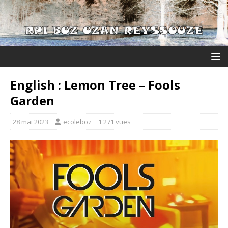
English : Lemon Tree – Fools
Garden
28 mai 2023
ecoleboz
1 271 vues