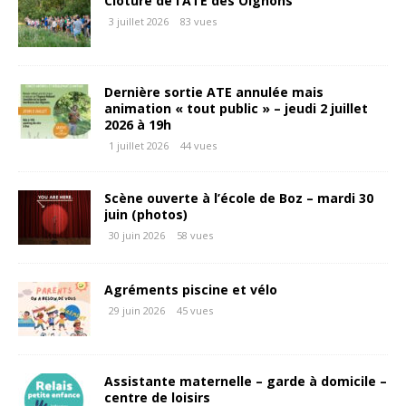
Clôture de l’ATE des Oignons
3 juillet 2026
83 vues
Dernière sortie ATE annulée mais
animation « tout public » – jeudi 2 juillet
2026 à 19h
1 juillet 2026
44 vues
Scène ouverte à l’école de Boz – mardi 30
juin (photos)
30 juin 2026
58 vues
Agréments piscine et vélo
29 juin 2026
45 vues
Assistante maternelle – garde à domicile –
centre de loisirs