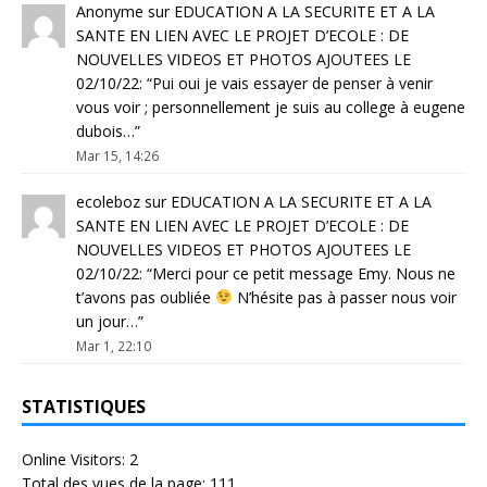
Anonyme
sur
EDUCATION A LA SECURITE ET A LA
SANTE EN LIEN AVEC LE PROJET D’ECOLE : DE
NOUVELLES VIDEOS ET PHOTOS AJOUTEES LE
02/10/22
: “
Pui oui je vais essayer de penser à venir
vous voir ; personnellement je suis au college à eugene
dubois…
”
Mar 15, 14:26
ecoleboz
sur
EDUCATION A LA SECURITE ET A LA
SANTE EN LIEN AVEC LE PROJET D’ECOLE : DE
NOUVELLES VIDEOS ET PHOTOS AJOUTEES LE
02/10/22
: “
Merci pour ce petit message Emy. Nous ne
t’avons pas oubliée
N’hésite pas à passer nous voir
un jour…
”
Mar 1, 22:10
STATISTIQUES
Online Visitors:
2
Total des vues de la page:
111