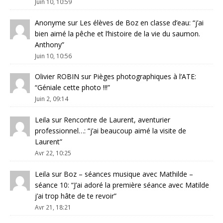
Juin 10, 10:59
Anonyme
sur
Les élèves de Boz en classe d’eau
: “
j’ai
bien aimé la pêche et l’histoire de la vie du saumon.
Anthony
”
Juin 10, 10:56
Olivier ROBIN
sur
Pièges photographiques à l’ATE
:
“
Géniale cette photo !!!
”
Juin 2, 09:14
Leila
sur
Rencontre de Laurent, aventurier
professionnel…
: “
j’ai beaucoup aimé la visite de
Laurent
”
Avr 22, 10:25
Leila
sur
Boz – séances musique avec Mathilde –
séance 10
: “
J’ai adoré la première séance avec Matilde
j’ai trop hâte de te revoir
”
Avr 21, 18:21