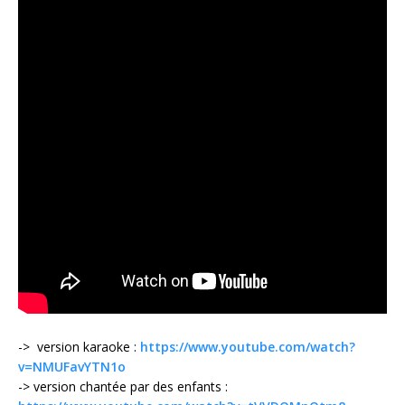
-> version karaoke :
https://www.youtube.com/watch?
v=NMUFavYTN1o
-> version chantée par des enfants :