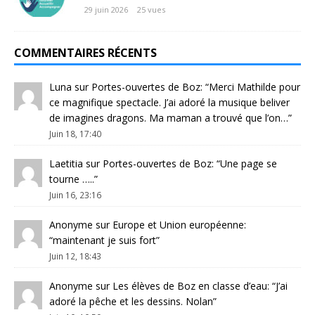
29 juin 2026
25 vues
COMMENTAIRES RÉCENTS
Luna
sur
Portes-ouvertes de Boz
: “
Merci Mathilde pour
ce magnifique spectacle. J’ai adoré la musique beliver
de imagines dragons. Ma maman a trouvé que l’on…
”
Juin 18, 17:40
Laetitia
sur
Portes-ouvertes de Boz
: “
Une page se
tourne …..
”
Juin 16, 23:16
Anonyme
sur
Europe et Union européenne
:
“
maintenant je suis fort
”
Juin 12, 18:43
Anonyme
sur
Les élèves de Boz en classe d’eau
: “
J’ai
adoré la pêche et les dessins. Nolan
”