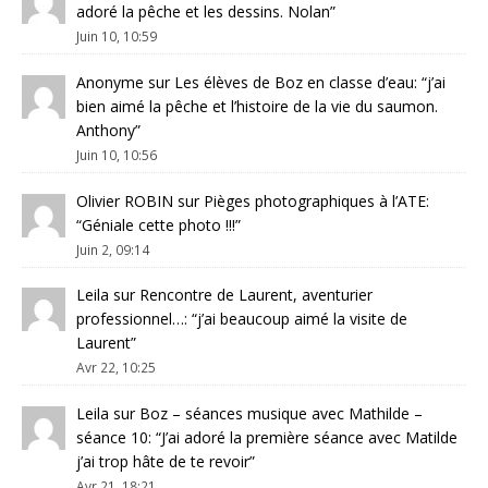
adoré la pêche et les dessins. Nolan
”
Juin 10, 10:59
Anonyme
sur
Les élèves de Boz en classe d’eau
: “
j’ai
bien aimé la pêche et l’histoire de la vie du saumon.
Anthony
”
Juin 10, 10:56
Olivier ROBIN
sur
Pièges photographiques à l’ATE
:
“
Géniale cette photo !!!
”
Juin 2, 09:14
Leila
sur
Rencontre de Laurent, aventurier
professionnel…
: “
j’ai beaucoup aimé la visite de
Laurent
”
Avr 22, 10:25
Leila
sur
Boz – séances musique avec Mathilde –
séance 10
: “
J’ai adoré la première séance avec Matilde
j’ai trop hâte de te revoir
”
Avr 21, 18:21