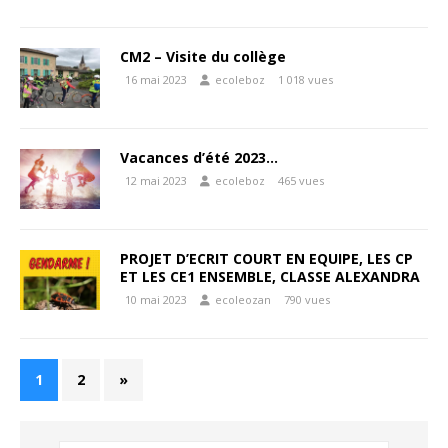
CM2 – Visite du collège
16 mai 2023
ecoleboz
1 018 vues
Vacances d’été 2023…
12 mai 2023
ecoleboz
465 vues
PROJET D’ECRIT COURT EN EQUIPE, LES CP
ET LES CE1 ENSEMBLE, CLASSE ALEXANDRA
10 mai 2023
ecoleozan
790 vues
1
2
»