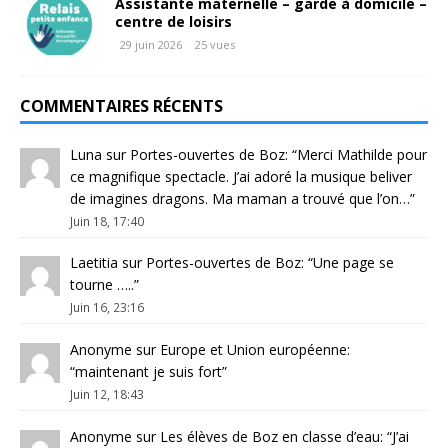
Assistante maternelle – garde à domicile –
centre de loisirs
29 juin 2026
25 vues
COMMENTAIRES RÉCENTS
Luna
sur
Portes-ouvertes de Boz
: “
Merci Mathilde pour
ce magnifique spectacle. J’ai adoré la musique beliver
de imagines dragons. Ma maman a trouvé que l’on…
”
Juin 18, 17:40
Laetitia
sur
Portes-ouvertes de Boz
: “
Une page se
tourne …..
”
Juin 16, 23:16
Anonyme
sur
Europe et Union européenne
:
“
maintenant je suis fort
”
Juin 12, 18:43
Anonyme
sur
Les élèves de Boz en classe d’eau
: “
J’ai