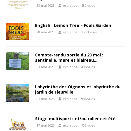
28 mai 2023
ecoleboz
580 vues
English : Lemon Tree – Fools Garden
28 mai 2023
ecoleboz
1 271 vues
Compte-rendu sortie du 23 mai :
sentinelle, mare et blaireau…
23 mai 2023
ecoleboz
486 vues
Labyrinthe des Oignons et labyrinthe du
jardin de Fleurville
21 mai 2023
ecoleboz
986 vues
Stage multisports et/ou roller cet été
17 mai 2023
ecoleboz
702 vues