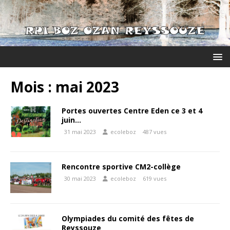
Mois :
mai 2023
Portes ouvertes Centre Eden ce 3 et 4
juin…
31 mai 2023
ecoleboz
487 vues
Rencontre sportive CM2-collège
30 mai 2023
ecoleboz
619 vues
Olympiades du comité des fêtes de
Reyssouze