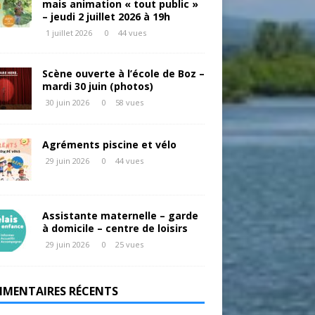
mais animation « tout public »
– jeudi 2 juillet 2026 à 19h
1 juillet 2026
0
44 vues
Scène ouverte à l’école de Boz –
mardi 30 juin (photos)
30 juin 2026
0
58 vues
Agréments piscine et vélo
29 juin 2026
0
44 vues
Assistante maternelle – garde
à domicile – centre de loisirs
29 juin 2026
0
25 vues
MENTAIRES RÉCENTS