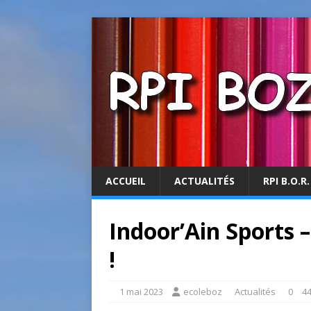
ACCUEIL
ACTUALITÉS
RPI B.O.R.
Indoor’Ain Sports –
!
1 mai 2023
ecoleboz
Actualités
0
44