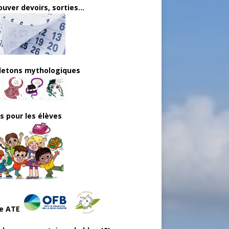
uver devoirs, sorties...
lletons mythologiques
ls pour les élèves
e ATE