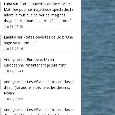
Luna
sur
Portes-ouvertes de Boz
: “
Merci
Mathilde pour ce magnifique spectacle. J’ai
adoré la musique beliver de imagines
dragons. Ma maman a trouvé que l’on…
”
Juin 18, 17:40
Laetitia
sur
Portes-ouvertes de Boz
: “
Une
page se tourne …..
”
Juin 16, 23:16
Anonyme
sur
Europe et Union
européenne
: “
maintenant je suis fort
”
Juin 12, 18:43
Anonyme
sur
Les élèves de Boz en classe
d’eau
: “
J’ai adoré la pêche et les dessins.
Nolan
”
Juin 10, 10:59
Anonyme
sur
Les élèves de Boz en classe