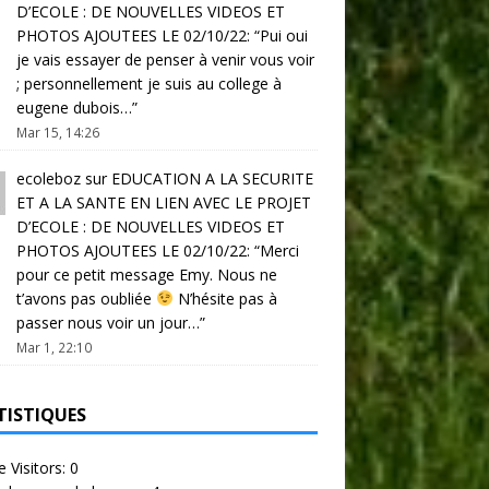
D’ECOLE : DE NOUVELLES VIDEOS ET
PHOTOS AJOUTEES LE 02/10/22
: “
Pui oui
je vais essayer de penser à venir vous voir
; personnellement je suis au college à
eugene dubois…
”
Mar 15, 14:26
ecoleboz
sur
EDUCATION A LA SECURITE
ET A LA SANTE EN LIEN AVEC LE PROJET
D’ECOLE : DE NOUVELLES VIDEOS ET
PHOTOS AJOUTEES LE 02/10/22
: “
Merci
pour ce petit message Emy. Nous ne
t’avons pas oubliée
N’hésite pas à
passer nous voir un jour…
”
Mar 1, 22:10
TISTIQUES
e Visitors:
0