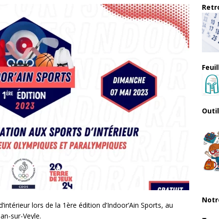
Retro
Feui
Outi
Notr
’intérieur lors de la 1ère édition d’Indoor’Ain Sports, au
ean-sur-Veyle.