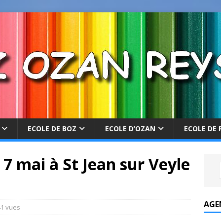
ECOLE DE BOZ
ECOLE D’OZAN
ECOLE DE 
 7 mai à St Jean sur Veyle
AGE
1 vues