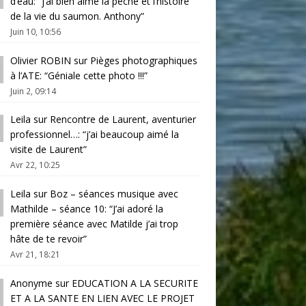
d’eau
: “
j’ai bien aimé la pêche et l’histoire
de la vie du saumon. Anthony
”
Juin 10, 10:56
Olivier ROBIN
sur
Pièges photographiques
à l’ATE
: “
Géniale cette photo !!!
”
Juin 2, 09:14
Leila
sur
Rencontre de Laurent, aventurier
professionnel…
: “
j’ai beaucoup aimé la
visite de Laurent
”
Avr 22, 10:25
Leila
sur
Boz – séances musique avec
Mathilde – séance 10
: “
J’ai adoré la
première séance avec Matilde j’ai trop
hâte de te revoir
”
Avr 21, 18:21
Anonyme
sur
EDUCATION A LA SECURITE
ET A LA SANTE EN LIEN AVEC LE PROJET