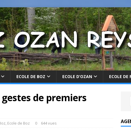
ECOLE DE BOZ
ECOLE D’OZAN
ECOLE DE 
x gestes de premiers
AGE
Boz
,
Ecole de Boz
0
644 vues