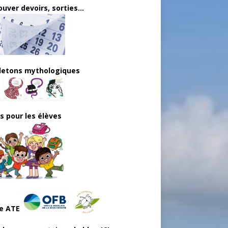
uver devoirs, sorties...
lletons mythologiques
ls pour les élèves
e ATE