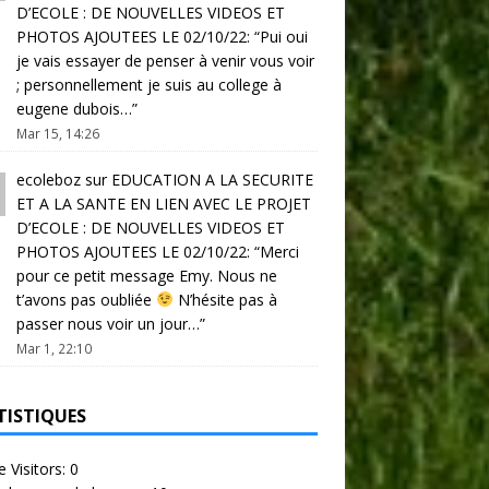
D’ECOLE : DE NOUVELLES VIDEOS ET
PHOTOS AJOUTEES LE 02/10/22
: “
Pui oui
je vais essayer de penser à venir vous voir
; personnellement je suis au college à
eugene dubois…
”
Mar 15, 14:26
ecoleboz
sur
EDUCATION A LA SECURITE
ET A LA SANTE EN LIEN AVEC LE PROJET
D’ECOLE : DE NOUVELLES VIDEOS ET
PHOTOS AJOUTEES LE 02/10/22
: “
Merci
pour ce petit message Emy. Nous ne
t’avons pas oubliée
N’hésite pas à
passer nous voir un jour…
”
Mar 1, 22:10
TISTIQUES
e Visitors:
0