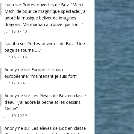
Luna
sur
Portes-ouvertes de Boz
: “
Merci
Mathilde pour ce magnifique spectacle. J’ai
adoré la musique beliver de imagines
dragons. Ma maman a trouvé que l’on…
”
Juin 18, 17:40
Laetitia
sur
Portes-ouvertes de Boz
: “
Une
page se tourne …..
”
Juin 16, 23:16
Anonyme
sur
Europe et Union
européenne
: “
maintenant je suis fort
”
Juin 12, 18:43
Anonyme
sur
Les élèves de Boz en classe
d’eau
: “
J’ai adoré la pêche et les dessins.
Nolan
”
Juin 10, 10:59
Anonyme
sur
Les élèves de Boz en classe