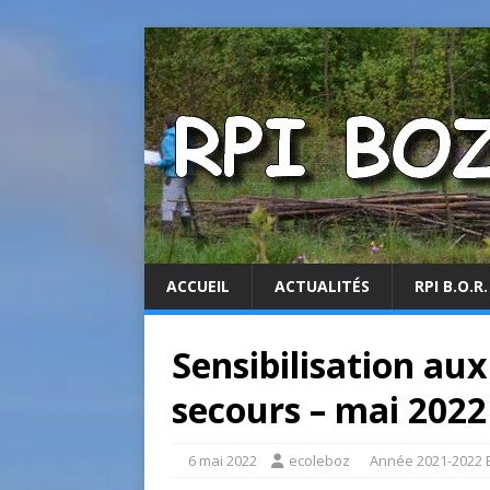
ACCUEIL
ACTUALITÉS
RPI B.O.R.
Sensibilisation au
secours – mai 2022
6 mai 2022
ecoleboz
Année 2021-2022 