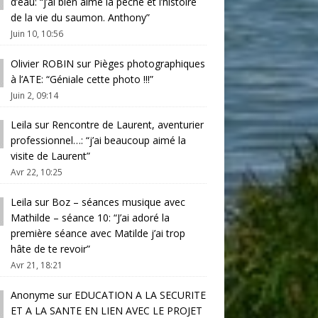
d’eau
: “
j’ai bien aimé la pêche et l’histoire
de la vie du saumon. Anthony
”
Juin 10, 10:56
Olivier ROBIN
sur
Pièges photographiques
à l’ATE
: “
Géniale cette photo !!!
”
Juin 2, 09:14
Leila
sur
Rencontre de Laurent, aventurier
professionnel…
: “
j’ai beaucoup aimé la
visite de Laurent
”
Avr 22, 10:25
Leila
sur
Boz – séances musique avec
Mathilde – séance 10
: “
J’ai adoré la
première séance avec Matilde j’ai trop
hâte de te revoir
”
Avr 21, 18:21
Anonyme
sur
EDUCATION A LA SECURITE
ET A LA SANTE EN LIEN AVEC LE PROJET