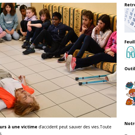
Retro
Feui
Outi
Notr
urs à une victime
d’accident peut sauver des vies.Toute
i.