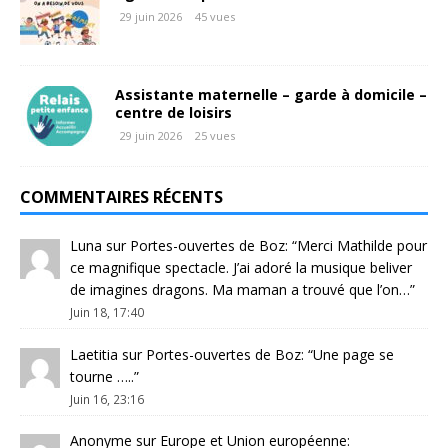
29 juin 2026
45 vues
Assistante maternelle – garde à domicile –
centre de loisirs
29 juin 2026
25 vues
COMMENTAIRES RÉCENTS
Luna
sur
Portes-ouvertes de Boz
: “
Merci Mathilde pour
ce magnifique spectacle. J’ai adoré la musique beliver
de imagines dragons. Ma maman a trouvé que l’on…
”
Juin 18, 17:40
Laetitia
sur
Portes-ouvertes de Boz
: “
Une page se
tourne …..
”
Juin 16, 23:16
Anonyme
sur
Europe et Union européenne
: