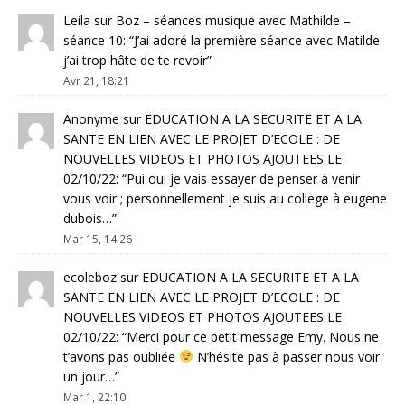
Leila
sur
Boz – séances musique avec Mathilde –
séance 10
: “
J’ai adoré la première séance avec Matilde
j’ai trop hâte de te revoir
”
Avr 21, 18:21
Anonyme
sur
EDUCATION A LA SECURITE ET A LA
SANTE EN LIEN AVEC LE PROJET D’ECOLE : DE
NOUVELLES VIDEOS ET PHOTOS AJOUTEES LE
02/10/22
: “
Pui oui je vais essayer de penser à venir
vous voir ; personnellement je suis au college à eugene
dubois…
”
Mar 15, 14:26
ecoleboz
sur
EDUCATION A LA SECURITE ET A LA
SANTE EN LIEN AVEC LE PROJET D’ECOLE : DE
NOUVELLES VIDEOS ET PHOTOS AJOUTEES LE
02/10/22
: “
Merci pour ce petit message Emy. Nous ne
t’avons pas oubliée
N’hésite pas à passer nous voir
un jour…
”
Mar 1, 22:10