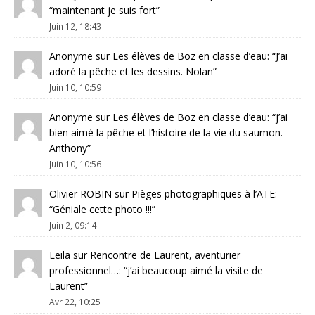
“
maintenant je suis fort
”
Juin 12, 18:43
Anonyme
sur
Les élèves de Boz en classe d’eau
: “
J’ai
adoré la pêche et les dessins. Nolan
”
Juin 10, 10:59
Anonyme
sur
Les élèves de Boz en classe d’eau
: “
j’ai
bien aimé la pêche et l’histoire de la vie du saumon.
Anthony
”
Juin 10, 10:56
Olivier ROBIN
sur
Pièges photographiques à l’ATE
:
“
Géniale cette photo !!!
”
Juin 2, 09:14
Leila
sur
Rencontre de Laurent, aventurier
professionnel…
: “
j’ai beaucoup aimé la visite de
Laurent
”
Avr 22, 10:25