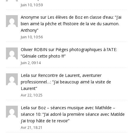
Juin 10, 10:59
Anonyme
sur
Les élèves de Boz en classe d’eau
: “
j’ai
bien aimé la pêche et l’histoire de la vie du saumon.
Anthony
”
Juin 10, 10:56
Olivier ROBIN
sur
Pièges photographiques à l’ATE
:
“
Géniale cette photo !!!
”
Juin 2, 09:14
Leila
sur
Rencontre de Laurent, aventurier
professionnel…
: “
j’ai beaucoup aimé la visite de
Laurent
”
Avr 22, 10:25
Leila
sur
Boz – séances musique avec Mathilde –
séance 10
: “
J’ai adoré la première séance avec Matilde
j’ai trop hâte de te revoir
”
Avr 21, 18:21