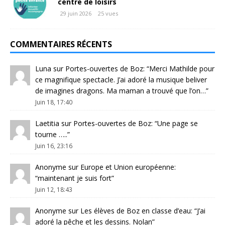
centre de loisirs
29 juin 2026
25 vues
COMMENTAIRES RÉCENTS
Luna
sur
Portes-ouvertes de Boz
: “
Merci Mathilde pour
ce magnifique spectacle. J’ai adoré la musique beliver
de imagines dragons. Ma maman a trouvé que l’on…
”
Juin 18, 17:40
Laetitia
sur
Portes-ouvertes de Boz
: “
Une page se
tourne …..
”
Juin 16, 23:16
Anonyme
sur
Europe et Union européenne
:
“
maintenant je suis fort
”
Juin 12, 18:43
Anonyme
sur
Les élèves de Boz en classe d’eau
: “
J’ai
adoré la pêche et les dessins. Nolan
”