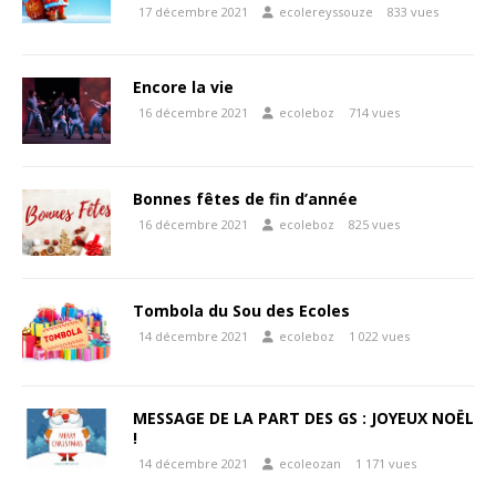
17 décembre 2021
ecolereyssouze
833 vues
Encore la vie
16 décembre 2021
ecoleboz
714 vues
Bonnes fêtes de fin d’année
16 décembre 2021
ecoleboz
825 vues
Tombola du Sou des Ecoles
14 décembre 2021
ecoleboz
1 022 vues
MESSAGE DE LA PART DES GS : JOYEUX NOËL
!
14 décembre 2021
ecoleozan
1 171 vues