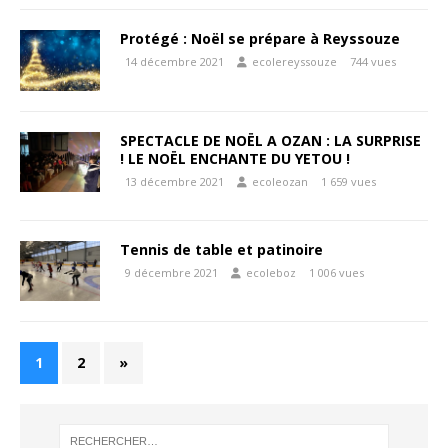
Protégé : Noël se prépare à Reyssouze
14 décembre 2021
ecolereyssouze
744 vues
SPECTACLE DE NOËL A OZAN : LA SURPRISE
! LE NOËL ENCHANTE DU YETOU !
13 décembre 2021
ecoleozan
1 659 vues
Tennis de table et patinoire
9 décembre 2021
ecoleboz
1 006 vues
1
2
»