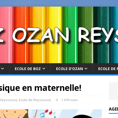
ECOLE DE BOZ
ECOLE D’OZAN
ECOLE DE 
sique en maternelle!
 Reyssouze
,
Ecole de Reyssouze
0
1 476 vues
AGE