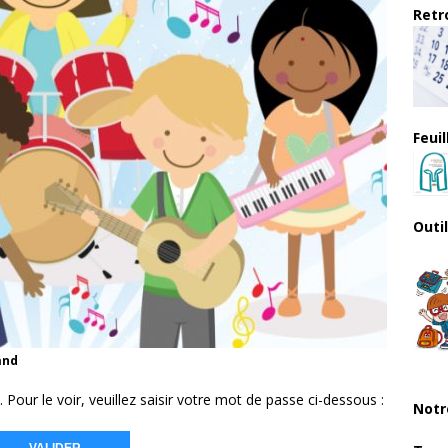
Retro
Feui
Outi
and
our le voir, veuillez saisir votre mot de passe ci-dessous :
Notr