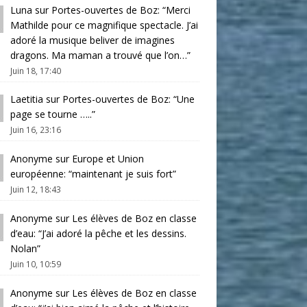
Luna
sur
Portes-ouvertes de Boz
: “
Merci
Mathilde pour ce magnifique spectacle. J’ai
adoré la musique beliver de imagines
dragons. Ma maman a trouvé que l’on…
”
Juin 18, 17:40
Laetitia
sur
Portes-ouvertes de Boz
: “
Une
page se tourne …..
”
Juin 16, 23:16
Anonyme
sur
Europe et Union
européenne
: “
maintenant je suis fort
”
Juin 12, 18:43
Anonyme
sur
Les élèves de Boz en classe
d’eau
: “
J’ai adoré la pêche et les dessins.
Nolan
”
Juin 10, 10:59
Anonyme
sur
Les élèves de Boz en classe