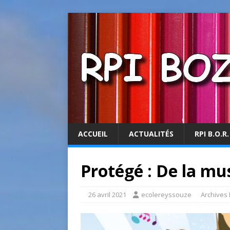
ACCUEIL
ACTUALITÉS
RPI B.O.R.
Protégé : De la mu
26 avril 2021
ecolereyssouze
Archives