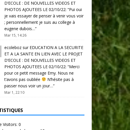
D’ECOLE : DE NOUVELLES VIDEOS ET
PHOTOS AJOUTEES LE 02/10/22
: “
Pui oui
je vais essayer de penser à venir vous voir
; personnellement je suis au college à
eugene dubois…
”
Mar 15, 14:26
ecoleboz
sur
EDUCATION A LA SECURITE
ET A LA SANTE EN LIEN AVEC LE PROJET
D’ECOLE : DE NOUVELLES VIDEOS ET
PHOTOS AJOUTEES LE 02/10/22
: “
Merci
pour ce petit message Emy. Nous ne
t’avons pas oubliée
N’hésite pas à
passer nous voir un jour…
”
Mar 1, 22:10
TISTIQUES
e Visitors:
0