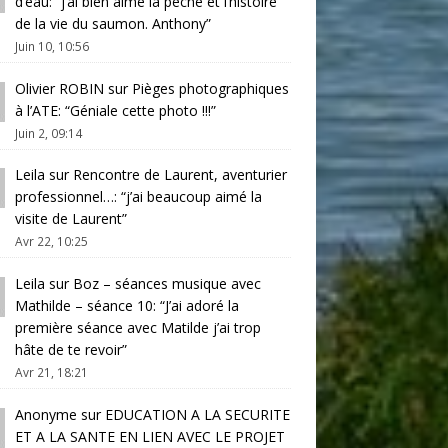
d’eau
: “
j’ai bien aimé la pêche et l’histoire
de la vie du saumon. Anthony
”
Juin 10, 10:56
Olivier ROBIN
sur
Pièges photographiques
à l’ATE
: “
Géniale cette photo !!!
”
Juin 2, 09:14
Leila
sur
Rencontre de Laurent, aventurier
professionnel…
: “
j’ai beaucoup aimé la
visite de Laurent
”
Avr 22, 10:25
Leila
sur
Boz – séances musique avec
Mathilde – séance 10
: “
J’ai adoré la
première séance avec Matilde j’ai trop
hâte de te revoir
”
Avr 21, 18:21
Anonyme
sur
EDUCATION A LA SECURITE
ET A LA SANTE EN LIEN AVEC LE PROJET