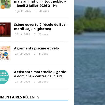
mais animation « tout public »
– jeudi 2 juillet 2026 à 19h
1 juillet 2026
0
44 vues
Scène ouverte à l’école de Boz –
mardi 30 juin (photos)
30 juin 2026
0
58 vues
Agréments piscine et vélo
29 juin 2026
0
44 vues
Assistante maternelle – garde
à domicile – centre de loisirs
29 juin 2026
0
25 vues
MENTAIRES RÉCENTS