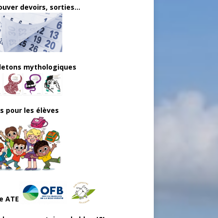
uver devoirs, sorties...
lletons mythologiques
ls pour les élèves
e ATE