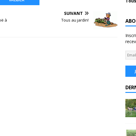
Tous
SUIVANT
oë à
Tous au jardin!
ABO
Inscr
recev
DER