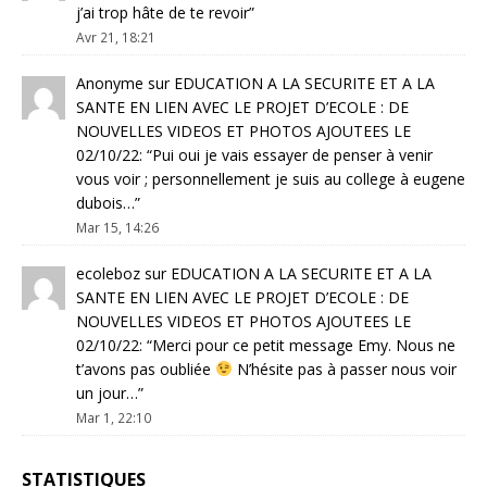
j’ai trop hâte de te revoir
”
Avr 21, 18:21
Anonyme
sur
EDUCATION A LA SECURITE ET A LA
SANTE EN LIEN AVEC LE PROJET D’ECOLE : DE
NOUVELLES VIDEOS ET PHOTOS AJOUTEES LE
02/10/22
: “
Pui oui je vais essayer de penser à venir
vous voir ; personnellement je suis au college à eugene
dubois…
”
Mar 15, 14:26
ecoleboz
sur
EDUCATION A LA SECURITE ET A LA
SANTE EN LIEN AVEC LE PROJET D’ECOLE : DE
NOUVELLES VIDEOS ET PHOTOS AJOUTEES LE
02/10/22
: “
Merci pour ce petit message Emy. Nous ne
t’avons pas oubliée
N’hésite pas à passer nous voir
un jour…
”
Mar 1, 22:10
STATISTIQUES