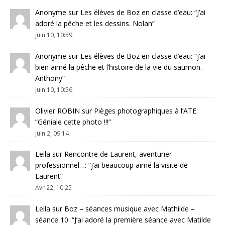
Anonyme
sur
Les élèves de Boz en classe d’eau
: “
J’ai
adoré la pêche et les dessins. Nolan
”
Juin 10, 10:59
Anonyme
sur
Les élèves de Boz en classe d’eau
: “
j’ai
bien aimé la pêche et l’histoire de la vie du saumon.
Anthony
”
Juin 10, 10:56
Olivier ROBIN
sur
Pièges photographiques à l’ATE
:
“
Géniale cette photo !!!
”
Juin 2, 09:14
Leila
sur
Rencontre de Laurent, aventurier
professionnel…
: “
j’ai beaucoup aimé la visite de
Laurent
”
Avr 22, 10:25
Leila
sur
Boz – séances musique avec Mathilde –
séance 10
: “
J’ai adoré la première séance avec Matilde