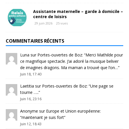
Assistante maternelle – garde à domicile –
centre de loisirs
29 juin 2026
25 vues
COMMENTAIRES RÉCENTS
Luna
sur
Portes-ouvertes de Boz
: “
Merci Mathilde pour
ce magnifique spectacle. J’ai adoré la musique beliver
de imagines dragons. Ma maman a trouvé que l’on…
”
Juin 18, 17:40
Laetitia
sur
Portes-ouvertes de Boz
: “
Une page se
tourne …..
”
Juin 16, 23:16
Anonyme
sur
Europe et Union européenne
:
“
maintenant je suis fort
”
Juin 12, 18:43