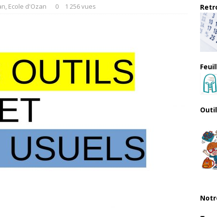
an
,
Ecole d'Ozan
0
1 256 vues
Retro
Feui
Outi
Notr