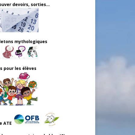
uver devoirs, sorties...
lletons mythologiques
ls pour les élèves
e ATE