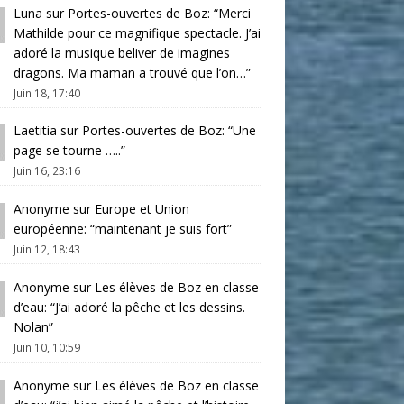
Luna
sur
Portes-ouvertes de Boz
: “
Merci
Mathilde pour ce magnifique spectacle. J’ai
adoré la musique beliver de imagines
dragons. Ma maman a trouvé que l’on…
”
Juin 18, 17:40
Laetitia
sur
Portes-ouvertes de Boz
: “
Une
page se tourne …..
”
Juin 16, 23:16
Anonyme
sur
Europe et Union
européenne
: “
maintenant je suis fort
”
Juin 12, 18:43
Anonyme
sur
Les élèves de Boz en classe
d’eau
: “
J’ai adoré la pêche et les dessins.
Nolan
”
Juin 10, 10:59
Anonyme
sur
Les élèves de Boz en classe