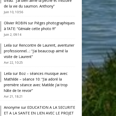
d’eau
: “
j’ai bien aimé la pêche et l’histoire
de la vie du saumon. Anthony
”
Juin 10, 10:56
Olivier ROBIN
sur
Pièges photographiques
à l’ATE
: “
Géniale cette photo !!!
”
Juin 2, 09:14
Leila
sur
Rencontre de Laurent, aventurier
professionnel…
: “
j’ai beaucoup aimé la
visite de Laurent
”
Avr 22, 10:25
Leila
sur
Boz – séances musique avec
Mathilde – séance 10
: “
J’ai adoré la
première séance avec Matilde j’ai trop
hâte de te revoir
”
Avr 21, 18:21
Anonyme
sur
EDUCATION A LA SECURITE
ET A LA SANTE EN LIEN AVEC LE PROJET