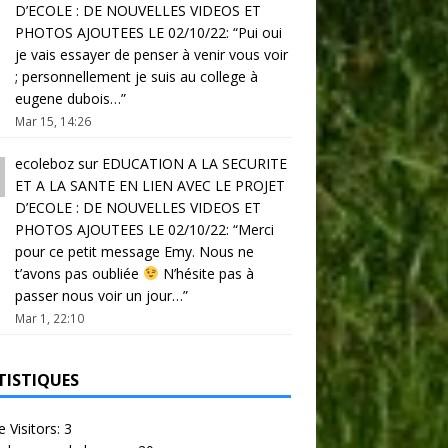
D’ECOLE : DE NOUVELLES VIDEOS ET
PHOTOS AJOUTEES LE 02/10/22
: “
Pui oui
je vais essayer de penser à venir vous voir
; personnellement je suis au college à
eugene dubois…
”
Mar 15, 14:26
ecoleboz
sur
EDUCATION A LA SECURITE
ET A LA SANTE EN LIEN AVEC LE PROJET
D’ECOLE : DE NOUVELLES VIDEOS ET
PHOTOS AJOUTEES LE 02/10/22
: “
Merci
pour ce petit message Emy. Nous ne
t’avons pas oubliée
N’hésite pas à
passer nous voir un jour…
”
Mar 1, 22:10
TISTIQUES
e Visitors:
3