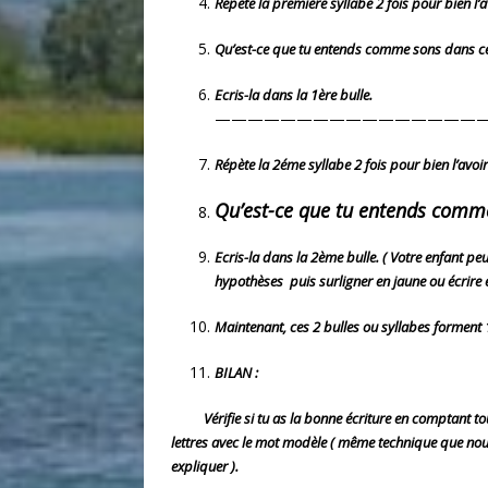
Répète la première syllabe 2 fois pour bien l’av
Qu’est-ce que tu entends comme sons dans cett
Ecris-la dans la 1ère bulle.
————————————————
Répète la 2éme syllabe 2 fois pour bien l’avoir 
Qu’est-ce que tu entends comme s
Ecris-la dans la 2ème bulle. ( Votre enfant peu
hypothèses puis surligner en jaune ou écrire en
Maintenant, ces 2 bulles ou syllabes forment 1 
BILAN :
Vérifie si tu as la bonne écriture en comptant tout
lettres avec le mot modèle ( même technique que nou
expliquer ).