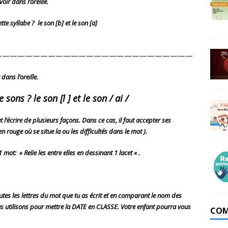
oir dans l’oreille.
e syllabe ? le son [b] et le son [a]
——————————————————————————
dans l’oreille.
ons ? le son [l ] et le son / ai
/
t l’écrire de plusieurs façons. Dans ce cas, il faut accepter ses
 rouge où se situe la ou les difficultés dans le mot ).
mot: » Relie les entre elles en dessinant 1 lacet « .
es les lettres du mot que tu as écrit et en comparant le nom des
s utilisons pour mettre la DATE en CLASSE. Votre enfant pourra vous
COM