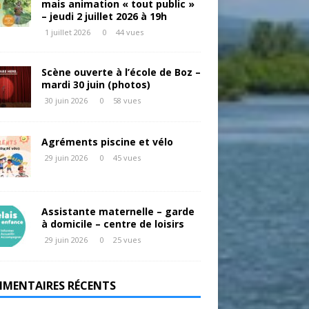
mais animation « tout public »
– jeudi 2 juillet 2026 à 19h
1 juillet 2026
0
44 vues
Scène ouverte à l’école de Boz –
mardi 30 juin (photos)
30 juin 2026
0
58 vues
Agréments piscine et vélo
29 juin 2026
0
45 vues
Assistante maternelle – garde
à domicile – centre de loisirs
29 juin 2026
0
25 vues
MENTAIRES RÉCENTS