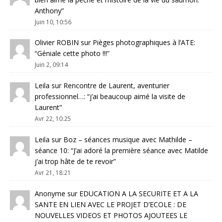
Anthony
”
Juin 10, 10:56
Olivier ROBIN
sur
Pièges photographiques à l’ATE
:
“
Géniale cette photo !!!
”
Juin 2, 09:14
Leila
sur
Rencontre de Laurent, aventurier
professionnel…
: “
j’ai beaucoup aimé la visite de
Laurent
”
Avr 22, 10:25
Leila
sur
Boz – séances musique avec Mathilde –
séance 10
: “
J’ai adoré la première séance avec Matilde
j’ai trop hâte de te revoir
”
Avr 21, 18:21
Anonyme
sur
EDUCATION A LA SECURITE ET A LA
SANTE EN LIEN AVEC LE PROJET D’ECOLE : DE
NOUVELLES VIDEOS ET PHOTOS AJOUTEES LE