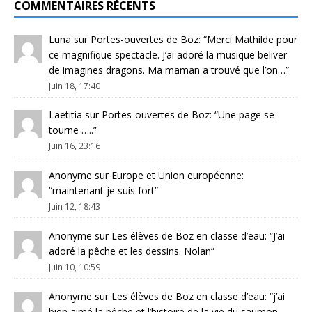
COMMENTAIRES RÉCENTS
Luna
sur
Portes-ouvertes de Boz
: “
Merci Mathilde pour
ce magnifique spectacle. J’ai adoré la musique beliver
de imagines dragons. Ma maman a trouvé que l’on…
”
Juin 18, 17:40
Laetitia
sur
Portes-ouvertes de Boz
: “
Une page se
tourne …..
”
Juin 16, 23:16
Anonyme
sur
Europe et Union européenne
:
“
maintenant je suis fort
”
Juin 12, 18:43
Anonyme
sur
Les élèves de Boz en classe d’eau
: “
J’ai
adoré la pêche et les dessins. Nolan
”
Juin 10, 10:59
Anonyme
sur
Les élèves de Boz en classe d’eau
: “
j’ai
bien aimé la pêche et l’histoire de la vie du saumon.