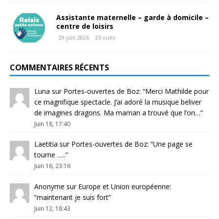
Assistante maternelle – garde à domicile –
centre de loisirs
29 juin 2026
25 vues
COMMENTAIRES RÉCENTS
Luna
sur
Portes-ouvertes de Boz
: “
Merci Mathilde pour
ce magnifique spectacle. J’ai adoré la musique beliver
de imagines dragons. Ma maman a trouvé que l’on…
”
Juin 18, 17:40
Laetitia
sur
Portes-ouvertes de Boz
: “
Une page se
tourne …..
”
Juin 16, 23:16
Anonyme
sur
Europe et Union européenne
:
“
maintenant je suis fort
”
Juin 12, 18:43