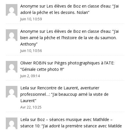
Anonyme
sur
Les élèves de Boz en classe d’eau
: “
J’ai
adoré la pêche et les dessins. Nolan
”
Juin 10, 10:59
Anonyme
sur
Les élèves de Boz en classe d’eau
: “
j’ai
bien aimé la pêche et l’histoire de la vie du saumon.
Anthony
”
Juin 10, 10:56
Olivier ROBIN
sur
Pièges photographiques à l’ATE
:
“
Géniale cette photo !!!
”
Juin 2, 09:14
Leila
sur
Rencontre de Laurent, aventurier
professionnel…
: “
j’ai beaucoup aimé la visite de
Laurent
”
Avr 22, 10:25
Leila
sur
Boz – séances musique avec Mathilde –
séance 10
: “
J’ai adoré la première séance avec Matilde