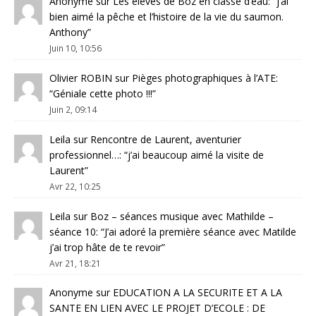
Anonyme
sur
Les élèves de Boz en classe d’eau
: “
j’ai
bien aimé la pêche et l’histoire de la vie du saumon.
Anthony
”
Juin 10, 10:56
Olivier ROBIN
sur
Pièges photographiques à l’ATE
:
“
Géniale cette photo !!!
”
Juin 2, 09:14
Leila
sur
Rencontre de Laurent, aventurier
professionnel…
: “
j’ai beaucoup aimé la visite de
Laurent
”
Avr 22, 10:25
Leila
sur
Boz – séances musique avec Mathilde –
séance 10
: “
J’ai adoré la première séance avec Matilde
j’ai trop hâte de te revoir
”
Avr 21, 18:21
Anonyme
sur
EDUCATION A LA SECURITE ET A LA
SANTE EN LIEN AVEC LE PROJET D’ECOLE : DE