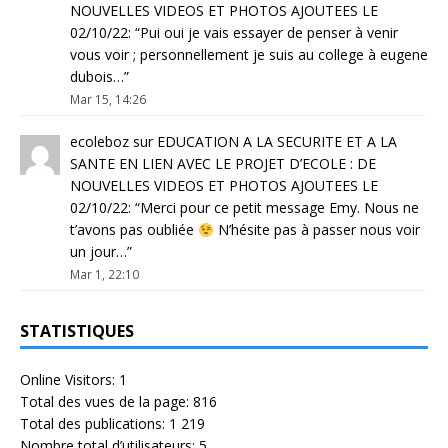
NOUVELLES VIDEOS ET PHOTOS AJOUTEES LE
02/10/22
: “
Pui oui je vais essayer de penser à venir
vous voir ; personnellement je suis au college à eugene
dubois…
”
Mar 15, 14:26
ecoleboz
sur
EDUCATION A LA SECURITE ET A LA
SANTE EN LIEN AVEC LE PROJET D’ECOLE : DE
NOUVELLES VIDEOS ET PHOTOS AJOUTEES LE
02/10/22
: “
Merci pour ce petit message Emy. Nous ne
t’avons pas oubliée
N’hésite pas à passer nous voir
un jour…
”
Mar 1, 22:10
STATISTIQUES
Online Visitors:
1
Total des vues de la page:
816
Total des publications:
1 219
Nombre total d’utilisateurs:
5