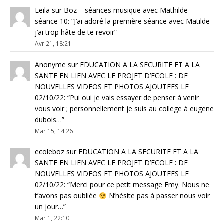
Leila
sur
Boz – séances musique avec Mathilde –
séance 10
: “
J’ai adoré la première séance avec Matilde
j’ai trop hâte de te revoir
”
Avr 21, 18:21
Anonyme
sur
EDUCATION A LA SECURITE ET A LA
SANTE EN LIEN AVEC LE PROJET D’ECOLE : DE
NOUVELLES VIDEOS ET PHOTOS AJOUTEES LE
02/10/22
: “
Pui oui je vais essayer de penser à venir
vous voir ; personnellement je suis au college à eugene
dubois…
”
Mar 15, 14:26
ecoleboz
sur
EDUCATION A LA SECURITE ET A LA
SANTE EN LIEN AVEC LE PROJET D’ECOLE : DE
NOUVELLES VIDEOS ET PHOTOS AJOUTEES LE
02/10/22
: “
Merci pour ce petit message Emy. Nous ne
t’avons pas oubliée
N’hésite pas à passer nous voir
un jour…
”
Mar 1, 22:10