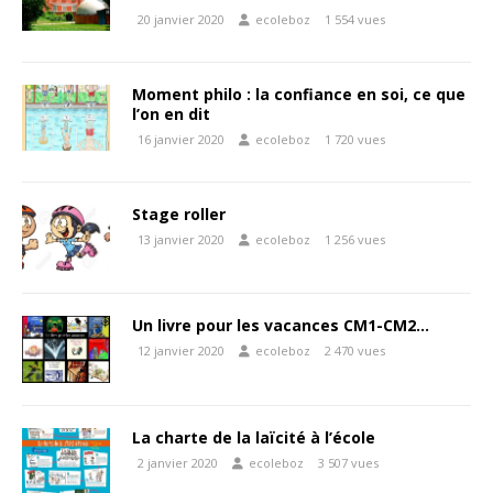
20 janvier 2020
ecoleboz
1 554 vues
Moment philo : la confiance en soi, ce que
l’on en dit
16 janvier 2020
ecoleboz
1 720 vues
Stage roller
13 janvier 2020
ecoleboz
1 256 vues
Un livre pour les vacances CM1-CM2…
12 janvier 2020
ecoleboz
2 470 vues
La charte de la laïcité à l’école
2 janvier 2020
ecoleboz
3 507 vues