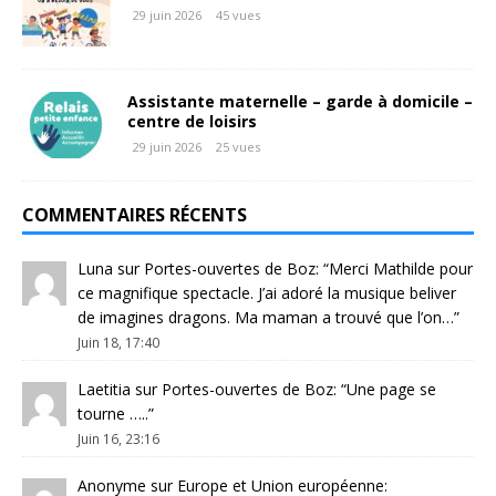
29 juin 2026
45 vues
Assistante maternelle – garde à domicile –
centre de loisirs
29 juin 2026
25 vues
COMMENTAIRES RÉCENTS
Luna
sur
Portes-ouvertes de Boz
: “
Merci Mathilde pour
ce magnifique spectacle. J’ai adoré la musique beliver
de imagines dragons. Ma maman a trouvé que l’on…
”
Juin 18, 17:40
Laetitia
sur
Portes-ouvertes de Boz
: “
Une page se
tourne …..
”
Juin 16, 23:16
Anonyme
sur
Europe et Union européenne
: