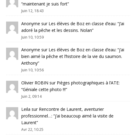
“
maintenant je suis fort
”
Juin 12, 18:43
Anonyme
sur
Les élèves de Boz en classe d’eau
: “
J’ai
adoré la pêche et les dessins. Nolan
”
Juin 10, 10:59
Anonyme
sur
Les élèves de Boz en classe d’eau
: “
j’ai
bien aimé la pêche et l’histoire de la vie du saumon.
Anthony
”
Juin 10, 10:56
Olivier ROBIN
sur
Pièges photographiques à l’ATE
:
“
Géniale cette photo !!!
”
Juin 2, 09:14
Leila
sur
Rencontre de Laurent, aventurier
professionnel…
: “
j’ai beaucoup aimé la visite de
Laurent
”
Avr 22, 10:25