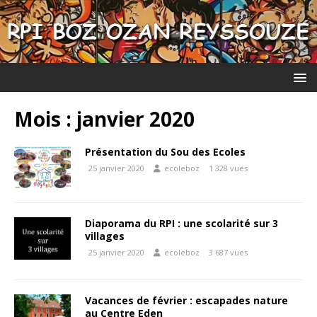
Mois :
janvier 2020
Présentation du Sou des Ecoles
25 janvier 2020
ecoleboz
1 328 vues
Diaporama du RPI : une scolarité sur 3
villages
25 janvier 2020
ecoleboz
3 687 vues
Vacances de février : escapades nature
au Centre Eden