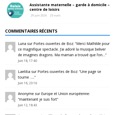
Assistante maternelle – garde à domicile –
centre de loisirs
29 juin 2026
25 vues
COMMENTAIRES RÉCENTS
Luna
sur
Portes-ouvertes de Boz
: “
Merci Mathilde pour
ce magnifique spectacle. J’ai adoré la musique beliver
de imagines dragons. Ma maman a trouvé que l’on…
”
Juin 18, 17:40
Laetitia
sur
Portes-ouvertes de Boz
: “
Une page se
tourne …..
”
Juin 16, 23:16
Anonyme
sur
Europe et Union européenne
:
“
maintenant je suis fort
”
Juin 12, 18:43