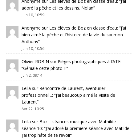
Anonyme
sur
Les élèves de Boz en classe d’eau
: “
J’ai
adoré la pêche et les dessins. Nolan
”
Juin 10, 10:59
Anonyme
sur
Les élèves de Boz en classe d’eau
: “
j’ai
bien aimé la pêche et l’histoire de la vie du saumon.
Anthony
”
Juin 10, 10:56
Olivier ROBIN
sur
Pièges photographiques à l’ATE
:
“
Géniale cette photo !!!
”
Juin 2, 09:14
Leila
sur
Rencontre de Laurent, aventurier
professionnel…
: “
j’ai beaucoup aimé la visite de
Laurent
”
Avr 22, 10:25
Leila
sur
Boz – séances musique avec Mathilde –
séance 10
: “
J’ai adoré la première séance avec Matilde
j’ai trop hâte de te revoir
”