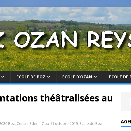
ECOLE DE BOZ
ECOLE D’OZAN
ECOLE DE 
entations théâtralisées au
AGE
2020 Boz
,
Centre Eden - 7 au 11 octobre 2019
,
Ecole de Boz