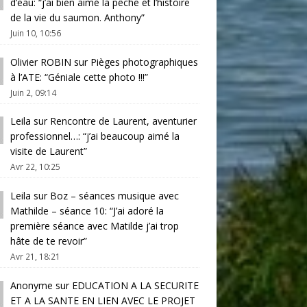
d’eau
: “
j’ai bien aimé la pêche et l’histoire
de la vie du saumon. Anthony
”
Juin 10, 10:56
Olivier ROBIN
sur
Pièges photographiques
à l’ATE
: “
Géniale cette photo !!!
”
Juin 2, 09:14
Leila
sur
Rencontre de Laurent, aventurier
professionnel…
: “
j’ai beaucoup aimé la
visite de Laurent
”
Avr 22, 10:25
Leila
sur
Boz – séances musique avec
Mathilde – séance 10
: “
J’ai adoré la
première séance avec Matilde j’ai trop
hâte de te revoir
”
Avr 21, 18:21
Anonyme
sur
EDUCATION A LA SECURITE
ET A LA SANTE EN LIEN AVEC LE PROJET