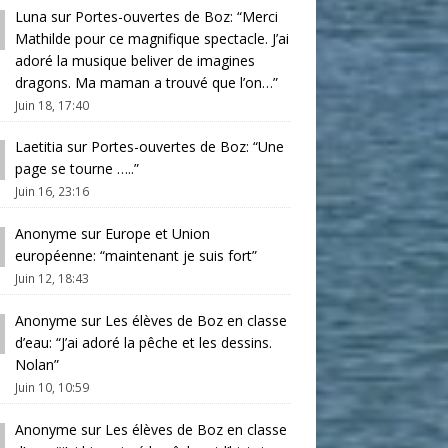
Luna
sur
Portes-ouvertes de Boz
: “
Merci
Mathilde pour ce magnifique spectacle. J’ai
adoré la musique beliver de imagines
dragons. Ma maman a trouvé que l’on…
”
Juin 18, 17:40
Laetitia
sur
Portes-ouvertes de Boz
: “
Une
page se tourne …..
”
Juin 16, 23:16
Anonyme
sur
Europe et Union
européenne
: “
maintenant je suis fort
”
Juin 12, 18:43
Anonyme
sur
Les élèves de Boz en classe
d’eau
: “
J’ai adoré la pêche et les dessins.
Nolan
”
Juin 10, 10:59
Anonyme
sur
Les élèves de Boz en classe