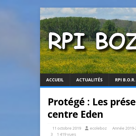
ACCUEIL
ACTUALITÉS
RPI B.O.R.
Protégé : Les prés
centre Eden
11 octobre 2019
ecoleboz
Année 2019-
3
1 419 vues