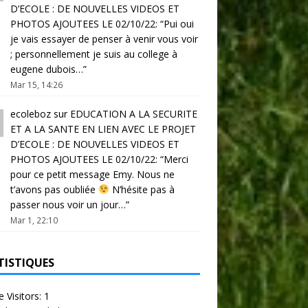
D’ECOLE : DE NOUVELLES VIDEOS ET
PHOTOS AJOUTEES LE 02/10/22
: “
Pui oui
je vais essayer de penser à venir vous voir
; personnellement je suis au college à
eugene dubois…
”
Mar 15, 14:26
ecoleboz
sur
EDUCATION A LA SECURITE
ET A LA SANTE EN LIEN AVEC LE PROJET
D’ECOLE : DE NOUVELLES VIDEOS ET
PHOTOS AJOUTEES LE 02/10/22
: “
Merci
pour ce petit message Emy. Nous ne
t’avons pas oubliée
N’hésite pas à
passer nous voir un jour…
”
Mar 1, 22:10
TISTIQUES
e Visitors:
1