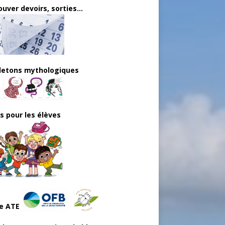
uver devoirs, sorties...
lletons mythologiques
ls pour les élèves
e ATE