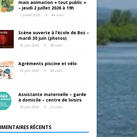
mais animation « tout public »
– jeudi 2 juillet 2026 à 19h
1 juillet 2026
0
44 vues
Scène ouverte à l’école de Boz –
mardi 30 juin (photos)
30 juin 2026
0
58 vues
Agréments piscine et vélo
29 juin 2026
0
44 vues
Assistante maternelle – garde
à domicile – centre de loisirs
29 juin 2026
0
25 vues
MENTAIRES RÉCENTS