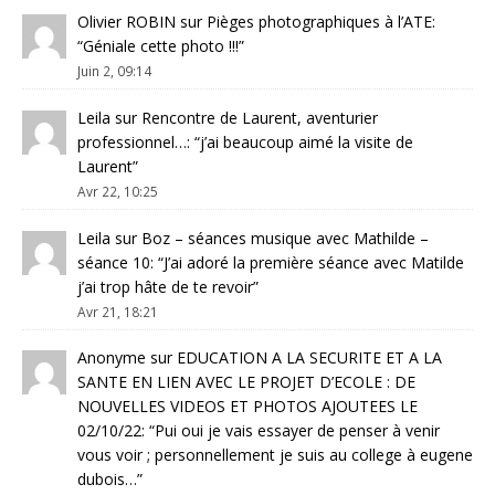
Olivier ROBIN
sur
Pièges photographiques à l’ATE
:
“
Géniale cette photo !!!
”
Juin 2, 09:14
Leila
sur
Rencontre de Laurent, aventurier
professionnel…
: “
j’ai beaucoup aimé la visite de
Laurent
”
Avr 22, 10:25
Leila
sur
Boz – séances musique avec Mathilde –
séance 10
: “
J’ai adoré la première séance avec Matilde
j’ai trop hâte de te revoir
”
Avr 21, 18:21
Anonyme
sur
EDUCATION A LA SECURITE ET A LA
SANTE EN LIEN AVEC LE PROJET D’ECOLE : DE
NOUVELLES VIDEOS ET PHOTOS AJOUTEES LE
02/10/22
: “
Pui oui je vais essayer de penser à venir
vous voir ; personnellement je suis au college à eugene
dubois…
”