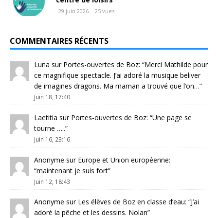
29 juin 2026
25 vues
COMMENTAIRES RÉCENTS
Luna
sur
Portes-ouvertes de Boz
: “
Merci Mathilde pour
ce magnifique spectacle. J’ai adoré la musique beliver
de imagines dragons. Ma maman a trouvé que l’on…
”
Juin 18, 17:40
Laetitia
sur
Portes-ouvertes de Boz
: “
Une page se
tourne …..
”
Juin 16, 23:16
Anonyme
sur
Europe et Union européenne
:
“
maintenant je suis fort
”
Juin 12, 18:43
Anonyme
sur
Les élèves de Boz en classe d’eau
: “
J’ai
adoré la pêche et les dessins. Nolan
”