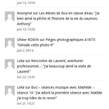
Juin 10, 10:59
Anonyme
sur
Les élèves de Boz en classe d’eau
: “
j’ai
bien aimé la pêche et l’histoire de la vie du saumon.
Anthony
”
Juin 10, 10:56
Olivier ROBIN
sur
Pièges photographiques à l’ATE
:
“
Géniale cette photo !!!
”
Juin 2, 09:14
Leila
sur
Rencontre de Laurent, aventurier
professionnel…
: “
j’ai beaucoup aimé la visite de
Laurent
”
Avr 22, 10:25
Leila
sur
Boz – séances musique avec Mathilde –
séance 10
: “
J’ai adoré la première séance avec Matilde
j’ai trop hâte de te revoir
”
Avr 21, 18:21