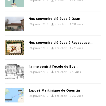
26 janvier 2019
ecoleboz
2 635 vues
Nos souvenirs d’élèves à Ozan
26 janvier 2019
ecoleboz
1 131 vues
Nos souvenirs d’élèves à Reyssouze…
26 janvier 2019
ecoleboz
1 275 vues
J’aime venir à l’école de Boz…
26 janvier 2019
ecoleboz
976 vues
Exposé Martinique de Quentin
25 janvier 2019
ecoleboz
2 769 vues