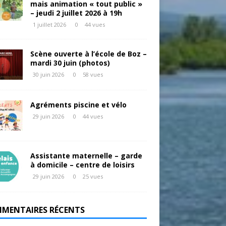
mais animation « tout public »
– jeudi 2 juillet 2026 à 19h
1 juillet 2026
0
44 vues
Scène ouverte à l’école de Boz –
mardi 30 juin (photos)
30 juin 2026
0
58 vues
Agréments piscine et vélo
29 juin 2026
0
44 vues
Assistante maternelle – garde
à domicile – centre de loisirs
29 juin 2026
0
25 vues
MENTAIRES RÉCENTS