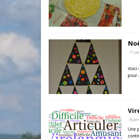
Noë
11 ja
Voici
pour 
Vir
8 jan
Une p
conti