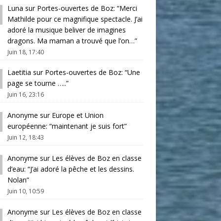
Luna
sur
Portes-ouvertes de Boz
: “
Merci
Mathilde pour ce magnifique spectacle. J’ai
adoré la musique beliver de imagines
dragons. Ma maman a trouvé que l’on…
”
Juin 18, 17:40
Laetitia
sur
Portes-ouvertes de Boz
: “
Une
page se tourne …..
”
Juin 16, 23:16
Anonyme
sur
Europe et Union
européenne
: “
maintenant je suis fort
”
Juin 12, 18:43
Anonyme
sur
Les élèves de Boz en classe
d’eau
: “
J’ai adoré la pêche et les dessins.
Nolan
”
Juin 10, 10:59
Anonyme
sur
Les élèves de Boz en classe