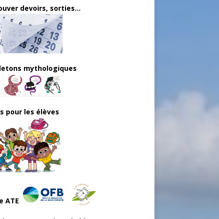
uver devoirs, sorties...
lletons mythologiques
ls pour les élèves
e ATE