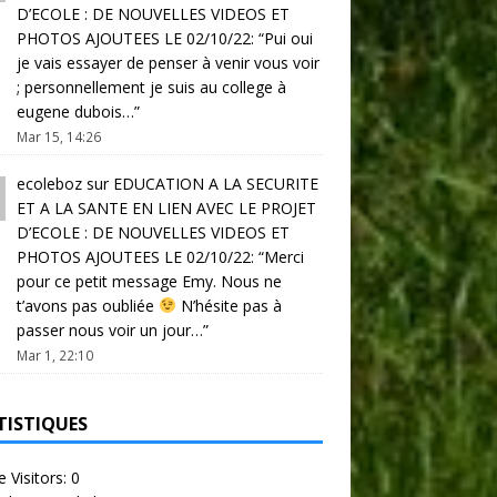
D’ECOLE : DE NOUVELLES VIDEOS ET
PHOTOS AJOUTEES LE 02/10/22
: “
Pui oui
je vais essayer de penser à venir vous voir
; personnellement je suis au college à
eugene dubois…
”
Mar 15, 14:26
ecoleboz
sur
EDUCATION A LA SECURITE
ET A LA SANTE EN LIEN AVEC LE PROJET
D’ECOLE : DE NOUVELLES VIDEOS ET
PHOTOS AJOUTEES LE 02/10/22
: “
Merci
pour ce petit message Emy. Nous ne
t’avons pas oubliée
N’hésite pas à
passer nous voir un jour…
”
Mar 1, 22:10
TISTIQUES
e Visitors:
0