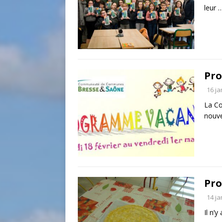
leur 
Pro
16 ja
La C
nouv
Pro
14 ja
Il n’y