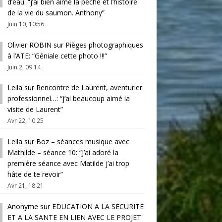
d’eau
: “
j’ai bien aimé la pêche et l’histoire
de la vie du saumon. Anthony
”
Juin 10, 10:56
Olivier ROBIN
sur
Pièges photographiques
à l’ATE
: “
Géniale cette photo !!!
”
Juin 2, 09:14
Leila
sur
Rencontre de Laurent, aventurier
professionnel…
: “
j’ai beaucoup aimé la
visite de Laurent
”
Avr 22, 10:25
Leila
sur
Boz – séances musique avec
Mathilde – séance 10
: “
J’ai adoré la
première séance avec Matilde j’ai trop
hâte de te revoir
”
Avr 21, 18:21
Anonyme
sur
EDUCATION A LA SECURITE
ET A LA SANTE EN LIEN AVEC LE PROJET