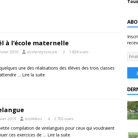
Tous
ABO
Inscr
l à l’école maternelle
recev
nvier 2019
ecolereyssouze
2
1 828 vues
 quelques une des réalisations des élèves des trois classes
attendre …
Lire la suite
DER
elangue
vier 2019
ecoleboz
4
2 703 vues
etite compilation de virelangues pour ceux qui voudraient
nuer ces exercices de …
Lire la suite