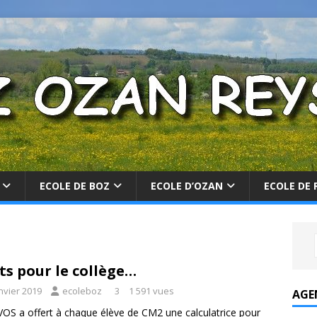
ECOLE DE BOZ
ECOLE D’OZAN
ECOLE DE 
ts pour le collège…
nvier 2019
ecoleboz
3
1 591 vues
AGE
VOS a offert à chaque élève de CM2 une calculatrice pour