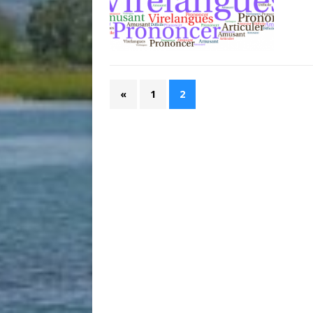
«
1
2