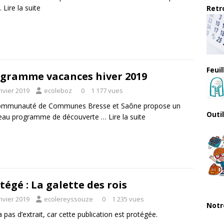
…
Lire la suite
Retro
Feui
gramme vacances hiver 2019
nvier 2019
ecoleboz
0
1 177 vues
ommunauté de Communes Bresse et Saône propose un
Outi
eau programme de découverte …
Lire la suite
tégé : La galette des rois
nvier 2019
ecolereyssouze
0
1 235 vues
Notr
 a pas d’extrait, car cette publication est protégée.