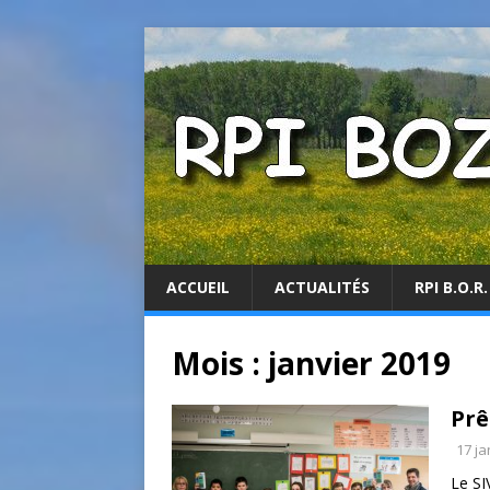
ACCUEIL
ACTUALITÉS
RPI B.O.R.
Mois :
janvier 2019
Prê
17 ja
Le SI