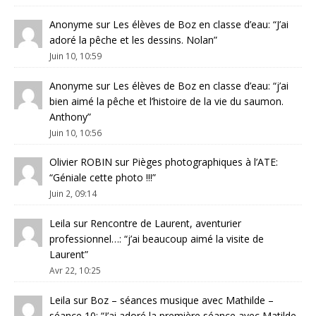
Anonyme
sur
Les élèves de Boz en classe d’eau
: “
J’ai
adoré la pêche et les dessins. Nolan
”
Juin 10, 10:59
Anonyme
sur
Les élèves de Boz en classe d’eau
: “
j’ai
bien aimé la pêche et l’histoire de la vie du saumon.
Anthony
”
Juin 10, 10:56
Olivier ROBIN
sur
Pièges photographiques à l’ATE
:
“
Géniale cette photo !!!
”
Juin 2, 09:14
Leila
sur
Rencontre de Laurent, aventurier
professionnel…
: “
j’ai beaucoup aimé la visite de
Laurent
”
Avr 22, 10:25
Leila
sur
Boz – séances musique avec Mathilde –
séance 10
: “
J’ai adoré la première séance avec Matilde