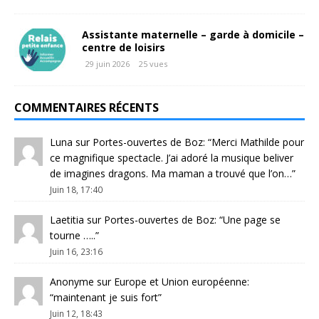
Assistante maternelle – garde à domicile –
centre de loisirs
29 juin 2026
25 vues
COMMENTAIRES RÉCENTS
Luna
sur
Portes-ouvertes de Boz
: “
Merci Mathilde pour
ce magnifique spectacle. J’ai adoré la musique beliver
de imagines dragons. Ma maman a trouvé que l’on…
”
Juin 18, 17:40
Laetitia
sur
Portes-ouvertes de Boz
: “
Une page se
tourne …..
”
Juin 16, 23:16
Anonyme
sur
Europe et Union européenne
:
“
maintenant je suis fort
”
Juin 12, 18:43