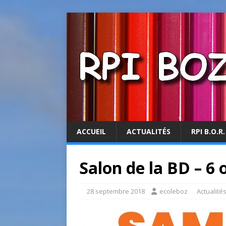
ACCUEIL
ACTUALITÉS
RPI B.O.R.
Salon de la BD – 6
28 septembre 2018
ecoleboz
Actualité