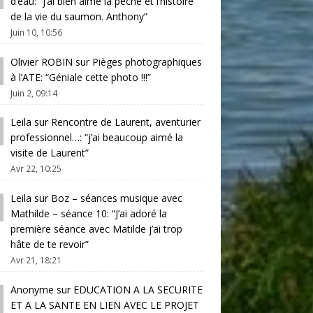
d’eau
: “
j’ai bien aimé la pêche et l’histoire
de la vie du saumon. Anthony
”
Juin 10, 10:56
Olivier ROBIN
sur
Pièges photographiques
à l’ATE
: “
Géniale cette photo !!!
”
Juin 2, 09:14
Leila
sur
Rencontre de Laurent, aventurier
professionnel…
: “
j’ai beaucoup aimé la
visite de Laurent
”
Avr 22, 10:25
Leila
sur
Boz – séances musique avec
Mathilde – séance 10
: “
J’ai adoré la
première séance avec Matilde j’ai trop
hâte de te revoir
”
Avr 21, 18:21
Anonyme
sur
EDUCATION A LA SECURITE
ET A LA SANTE EN LIEN AVEC LE PROJET