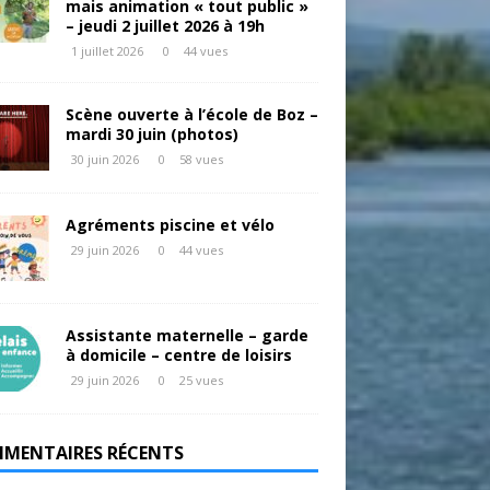
mais animation « tout public »
– jeudi 2 juillet 2026 à 19h
1 juillet 2026
0
44 vues
Scène ouverte à l’école de Boz –
mardi 30 juin (photos)
30 juin 2026
0
58 vues
Agréments piscine et vélo
29 juin 2026
0
44 vues
Assistante maternelle – garde
à domicile – centre de loisirs
29 juin 2026
0
25 vues
MENTAIRES RÉCENTS