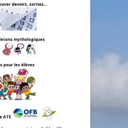
uver devoirs, sorties...
lletons mythologiques
ls pour les élèves
e ATE