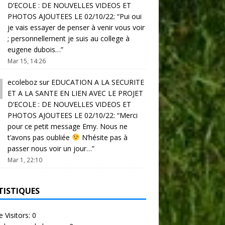
D’ECOLE : DE NOUVELLES VIDEOS ET
PHOTOS AJOUTEES LE 02/10/22
: “
Pui oui
je vais essayer de penser à venir vous voir
; personnellement je suis au college à
eugene dubois…
”
Mar 15, 14:26
ecoleboz
sur
EDUCATION A LA SECURITE
ET A LA SANTE EN LIEN AVEC LE PROJET
D’ECOLE : DE NOUVELLES VIDEOS ET
PHOTOS AJOUTEES LE 02/10/22
: “
Merci
pour ce petit message Emy. Nous ne
t’avons pas oubliée
N’hésite pas à
passer nous voir un jour…
”
Mar 1, 22:10
TISTIQUES
e Visitors:
0