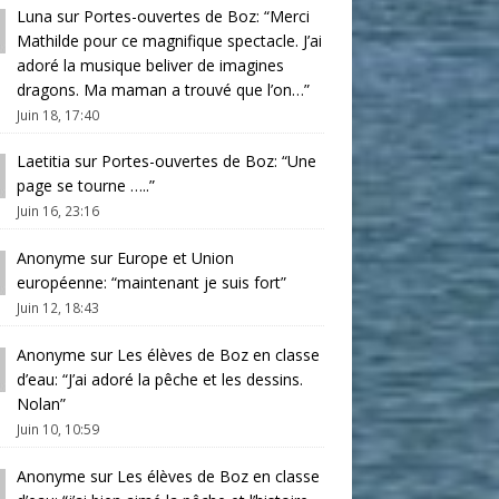
Luna
sur
Portes-ouvertes de Boz
: “
Merci
Mathilde pour ce magnifique spectacle. J’ai
adoré la musique beliver de imagines
dragons. Ma maman a trouvé que l’on…
”
Juin 18, 17:40
Laetitia
sur
Portes-ouvertes de Boz
: “
Une
page se tourne …..
”
Juin 16, 23:16
Anonyme
sur
Europe et Union
européenne
: “
maintenant je suis fort
”
Juin 12, 18:43
Anonyme
sur
Les élèves de Boz en classe
d’eau
: “
J’ai adoré la pêche et les dessins.
Nolan
”
Juin 10, 10:59
Anonyme
sur
Les élèves de Boz en classe