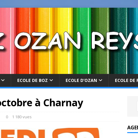
ECOLE DE BOZ
ECOLE D’OZAN
ECOLE DE 
 octobre à Charnay
s
0
1 180 vues
AGE