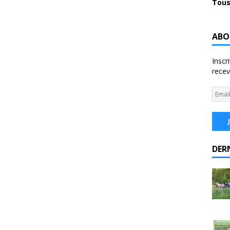
Tous
ABO
Inscr
recev
DER