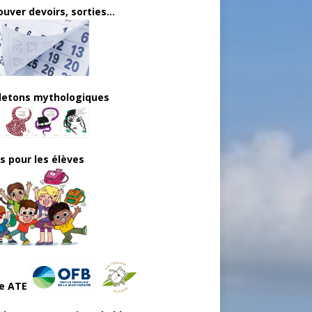
uver devoirs, sorties...
lletons mythologiques
ls pour les élèves
e ATE