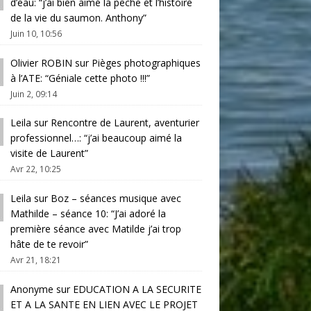
d’eau
: “
j’ai bien aimé la pêche et l’histoire
de la vie du saumon. Anthony
”
Juin 10, 10:56
Olivier ROBIN
sur
Pièges photographiques
à l’ATE
: “
Géniale cette photo !!!
”
Juin 2, 09:14
Leila
sur
Rencontre de Laurent, aventurier
professionnel…
: “
j’ai beaucoup aimé la
visite de Laurent
”
Avr 22, 10:25
Leila
sur
Boz – séances musique avec
Mathilde – séance 10
: “
J’ai adoré la
première séance avec Matilde j’ai trop
hâte de te revoir
”
Avr 21, 18:21
Anonyme
sur
EDUCATION A LA SECURITE
ET A LA SANTE EN LIEN AVEC LE PROJET