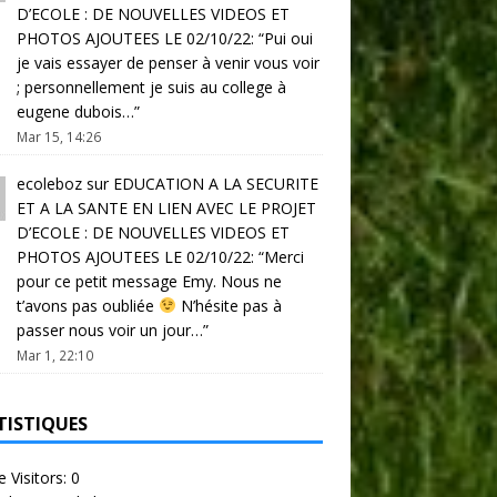
D’ECOLE : DE NOUVELLES VIDEOS ET
PHOTOS AJOUTEES LE 02/10/22
: “
Pui oui
je vais essayer de penser à venir vous voir
; personnellement je suis au college à
eugene dubois…
”
Mar 15, 14:26
ecoleboz
sur
EDUCATION A LA SECURITE
ET A LA SANTE EN LIEN AVEC LE PROJET
D’ECOLE : DE NOUVELLES VIDEOS ET
PHOTOS AJOUTEES LE 02/10/22
: “
Merci
pour ce petit message Emy. Nous ne
t’avons pas oubliée
N’hésite pas à
passer nous voir un jour…
”
Mar 1, 22:10
TISTIQUES
e Visitors:
0