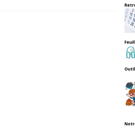
Retro
Feui
Outi
Notr