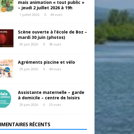
mais animation « tout public »
– jeudi 2 juillet 2026 à 19h
1 juillet 2026
0
44 vues
Scène ouverte à l’école de Boz –
mardi 30 juin (photos)
30 juin 2026
0
58 vues
Agréments piscine et vélo
29 juin 2026
0
44 vues
Assistante maternelle – garde
à domicile – centre de loisirs
29 juin 2026
0
25 vues
MENTAIRES RÉCENTS