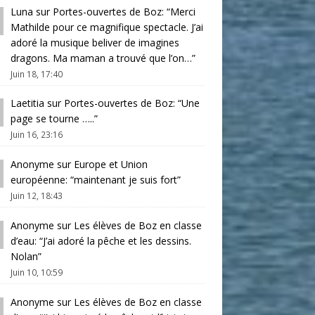
Luna
sur
Portes-ouvertes de Boz
: “
Merci
Mathilde pour ce magnifique spectacle. J’ai
adoré la musique beliver de imagines
dragons. Ma maman a trouvé que l’on…
”
Juin 18, 17:40
Laetitia
sur
Portes-ouvertes de Boz
: “
Une
page se tourne …..
”
Juin 16, 23:16
Anonyme
sur
Europe et Union
européenne
: “
maintenant je suis fort
”
Juin 12, 18:43
Anonyme
sur
Les élèves de Boz en classe
d’eau
: “
J’ai adoré la pêche et les dessins.
Nolan
”
Juin 10, 10:59
Anonyme
sur
Les élèves de Boz en classe