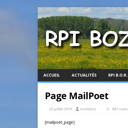
ACCUEIL
ACTUALITÉS
RPI B.O.R.
Page MailPoet
25 juillet 2019
ecoleboz
0
847 vues
[mailpoet_page]