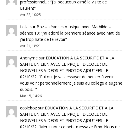
professionnel…
: “
j’ai beaucoup aimé la visite de
Laurent
”
Avr 22, 10:25
Leila
sur
Boz – séances musique avec Mathilde –
séance 10
: “
J’ai adoré la première séance avec Matilde
j’ai trop hâte de te revoir
”
Avr 21, 18:21
Anonyme
sur
EDUCATION A LA SECURITE ET A LA
SANTE EN LIEN AVEC LE PROJET D’ECOLE : DE
NOUVELLES VIDEOS ET PHOTOS AJOUTEES LE
02/10/22
: “
Pui oui je vais essayer de penser à venir
vous voir ; personnellement je suis au college à eugene
dubois…
”
Mar 15, 14:26
ecoleboz
sur
EDUCATION A LA SECURITE ET A LA
SANTE EN LIEN AVEC LE PROJET D’ECOLE : DE
NOUVELLES VIDEOS ET PHOTOS AJOUTEES LE
02/10/22
: “
Merci pour ce petit message Emy. Nous ne