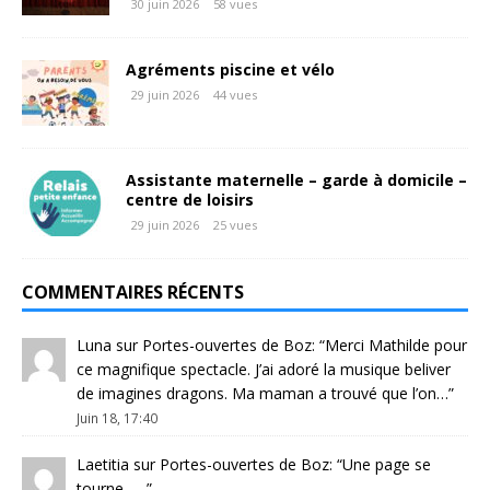
30 juin 2026
58 vues
Agréments piscine et vélo
29 juin 2026
44 vues
Assistante maternelle – garde à domicile –
centre de loisirs
29 juin 2026
25 vues
COMMENTAIRES RÉCENTS
Luna
sur
Portes-ouvertes de Boz
: “
Merci Mathilde pour
ce magnifique spectacle. J’ai adoré la musique beliver
de imagines dragons. Ma maman a trouvé que l’on…
”
Juin 18, 17:40
Laetitia
sur
Portes-ouvertes de Boz
: “
Une page se
tourne …..
”