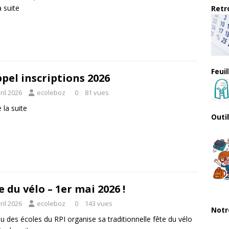
a suite
Retro
Feui
pel inscriptions 2026
ril 2026
ecoleboz
0
81 vues
e la suite
Outi
e du vélo – 1er mai 2026 !
ril 2026
ecoleboz
0
143 vues
Notr
u des écoles du RPI organise sa traditionnelle fête du vélo