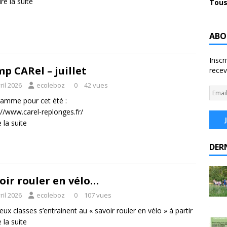
ire la suite
Tous
ABO
Inscr
p CARel – juillet
recev
ril 2026
ecoleboz
0
42 vues
amme pour cet été :
://www.carel-replonges.fr/
e la suite
DER
oir rouler en vélo…
ril 2026
ecoleboz
0
107 vues
eux classes s’entrainent au « savoir rouler en vélo » à partir
e la suite