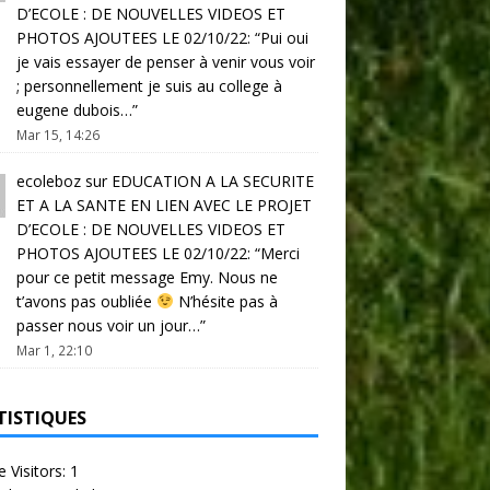
D’ECOLE : DE NOUVELLES VIDEOS ET
PHOTOS AJOUTEES LE 02/10/22
: “
Pui oui
je vais essayer de penser à venir vous voir
; personnellement je suis au college à
eugene dubois…
”
Mar 15, 14:26
ecoleboz
sur
EDUCATION A LA SECURITE
ET A LA SANTE EN LIEN AVEC LE PROJET
D’ECOLE : DE NOUVELLES VIDEOS ET
PHOTOS AJOUTEES LE 02/10/22
: “
Merci
pour ce petit message Emy. Nous ne
t’avons pas oubliée
N’hésite pas à
passer nous voir un jour…
”
Mar 1, 22:10
TISTIQUES
e Visitors:
1