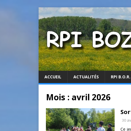
ACCUEIL
ACTUALITÉS
RPI B.O.R.
Mois :
avril 2026
Sor
30 av
Ce je