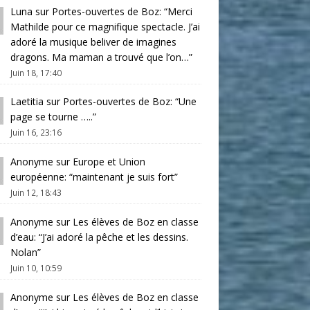
Luna
sur
Portes-ouvertes de Boz
: “
Merci
Mathilde pour ce magnifique spectacle. J’ai
adoré la musique beliver de imagines
dragons. Ma maman a trouvé que l’on…
”
Juin 18, 17:40
Laetitia
sur
Portes-ouvertes de Boz
: “
Une
page se tourne …..
”
Juin 16, 23:16
Anonyme
sur
Europe et Union
européenne
: “
maintenant je suis fort
”
Juin 12, 18:43
Anonyme
sur
Les élèves de Boz en classe
d’eau
: “
J’ai adoré la pêche et les dessins.
Nolan
”
Juin 10, 10:59
Anonyme
sur
Les élèves de Boz en classe