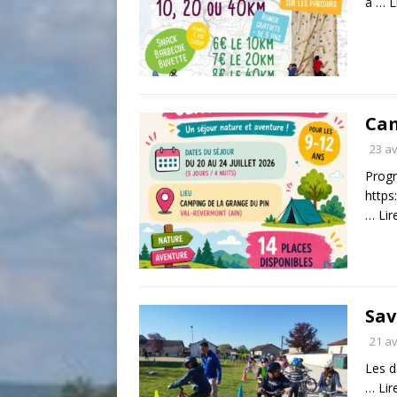
à …
L
Cam
23 av
Progr
https
…
Lir
Sav
21 av
Les d
…
Lir