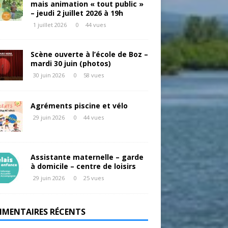
mais animation « tout public »
– jeudi 2 juillet 2026 à 19h
1 juillet 2026
0
44 vues
Scène ouverte à l’école de Boz –
mardi 30 juin (photos)
30 juin 2026
0
58 vues
Agréments piscine et vélo
29 juin 2026
0
44 vues
Assistante maternelle – garde
à domicile – centre de loisirs
29 juin 2026
0
25 vues
MENTAIRES RÉCENTS