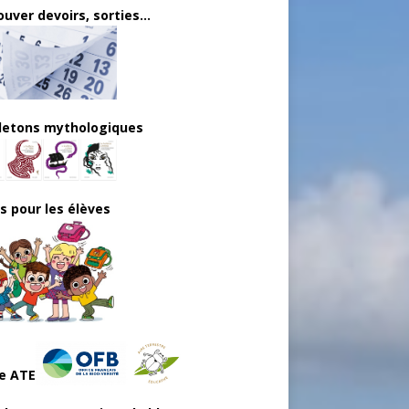
uver devoirs, sorties...
lletons mythologiques
ls pour les élèves
e ATE