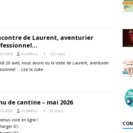
contre de Laurent, aventurier
fessionnel…
ril 2026
ecoleboz
1
122 vues
ndi 20 avril, nous avons eu la visite de Laurent, aventurier
ssionnel …
Lire la suite
u de cantine – mai 2026
ril 2026
ecoleboz
0
91 vues
enus sont en ligne !
COM
charger
ICI
charger
ICI