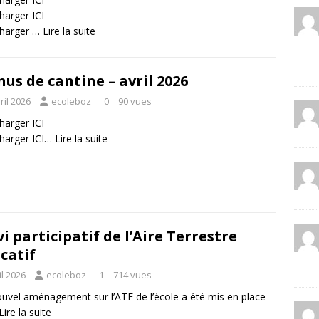
charger
ICI
charger …
Lire la suite
us de cantine – avril 2026
ril 2026
ecoleboz
0
90 vues
charger
ICI
charger
ICI
…
Lire la suite
vi participatif de l’Aire Terrestre
catif
il 2026
ecoleboz
1
714 vues
uvel aménagement sur l’ATE de l’école a été mis en place
Lire la suite