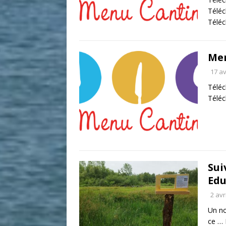
Télé
Télé
Men
17 av
Télé
Télé
Sui
Edu
2 avr
Un no
ce …