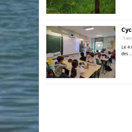
Cyc
1 avr
Le 4 
des 