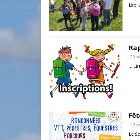
Lire l
Rap
29 av
…
Lir
Fêt
29 av
Le So