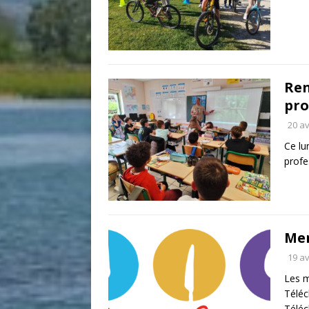
Ren
pro
20 av
Ce lu
profe
Men
19 av
Les m
Télé
Télé