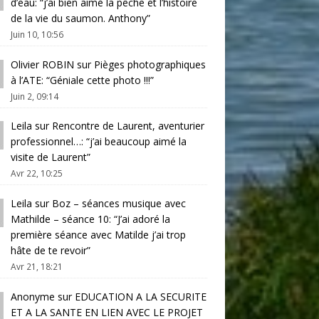
d’eau
: “
j’ai bien aimé la pêche et l’histoire
de la vie du saumon. Anthony
”
Juin 10, 10:56
Olivier ROBIN
sur
Pièges photographiques
à l’ATE
: “
Géniale cette photo !!!
”
Juin 2, 09:14
Leila
sur
Rencontre de Laurent, aventurier
professionnel…
: “
j’ai beaucoup aimé la
visite de Laurent
”
Avr 22, 10:25
Leila
sur
Boz – séances musique avec
Mathilde – séance 10
: “
J’ai adoré la
première séance avec Matilde j’ai trop
hâte de te revoir
”
Avr 21, 18:21
Anonyme
sur
EDUCATION A LA SECURITE
ET A LA SANTE EN LIEN AVEC LE PROJET