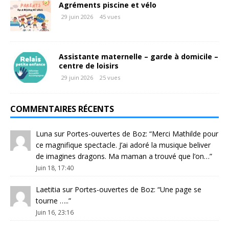
Agréments piscine et vélo
29 juin 2026
45 vues
Assistante maternelle – garde à domicile –
centre de loisirs
29 juin 2026
25 vues
COMMENTAIRES RÉCENTS
Luna
sur
Portes-ouvertes de Boz
: “
Merci Mathilde pour
ce magnifique spectacle. J’ai adoré la musique beliver
de imagines dragons. Ma maman a trouvé que l’on…
”
Juin 18, 17:40
Laetitia
sur
Portes-ouvertes de Boz
: “
Une page se
tourne …..
”
Juin 16, 23:16