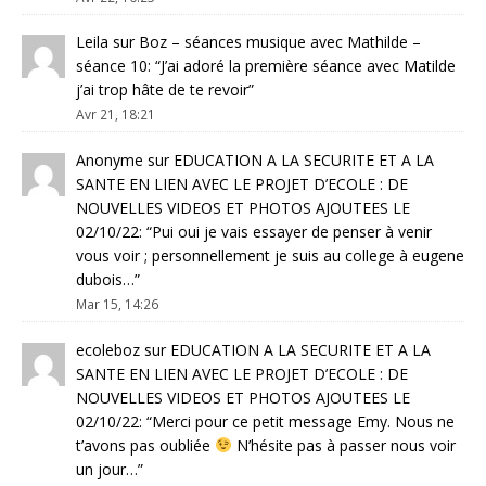
Leila
sur
Boz – séances musique avec Mathilde –
séance 10
: “
J’ai adoré la première séance avec Matilde
j’ai trop hâte de te revoir
”
Avr 21, 18:21
Anonyme
sur
EDUCATION A LA SECURITE ET A LA
SANTE EN LIEN AVEC LE PROJET D’ECOLE : DE
NOUVELLES VIDEOS ET PHOTOS AJOUTEES LE
02/10/22
: “
Pui oui je vais essayer de penser à venir
vous voir ; personnellement je suis au college à eugene
dubois…
”
Mar 15, 14:26
ecoleboz
sur
EDUCATION A LA SECURITE ET A LA
SANTE EN LIEN AVEC LE PROJET D’ECOLE : DE
NOUVELLES VIDEOS ET PHOTOS AJOUTEES LE
02/10/22
: “
Merci pour ce petit message Emy. Nous ne
t’avons pas oubliée
N’hésite pas à passer nous voir
un jour…
”