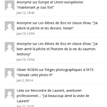
Anonyme
sur
Europe et Union européenne
:
“
maintenant je suis fort
”
Juin 12, 18:43
Anonyme
sur
Les élèves de Boz en classe d’eau
: “
J’ai
adoré la pêche et les dessins. Nolan
”
Juin 10, 10:59
Anonyme
sur
Les élèves de Boz en classe d’eau
: “
j’ai
bien aimé la pêche et l’histoire de la vie du saumon.
Anthony
”
Juin 10, 10:56
Olivier ROBIN
sur
Pièges photographiques à l’ATE
:
“
Géniale cette photo !!!
”
Juin 2, 09:14
Leila
sur
Rencontre de Laurent, aventurier
professionnel…
: “
j’ai beaucoup aimé la visite de
Laurent
”
Avr 22, 10:25