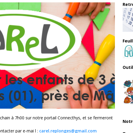
Retro
Feui
Outi
chain à 7h00 sur notre portail Connecthys, et se fermeront
Notr
ntacter par e-mai l :
carel.replonges@gmail.com