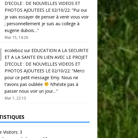
D’ECOLE : DE NOUVELLES VIDEOS ET
PHOTOS AJOUTEES LE 02/10/22
: “
Pui oui
je vais essayer de penser à venir vous voir
; personnellement je suis au college à
eugene dubois…
”
Mar 15, 14:26
ecoleboz
sur
EDUCATION A LA SECURITE
ET A LA SANTE EN LIEN AVEC LE PROJET
D’ECOLE : DE NOUVELLES VIDEOS ET
PHOTOS AJOUTEES LE 02/10/22
: “
Merci
pour ce petit message Emy. Nous ne
t’avons pas oubliée
N’hésite pas à
passer nous voir un jour…
”
Mar 1, 22:10
TISTIQUES
e Visitors:
3