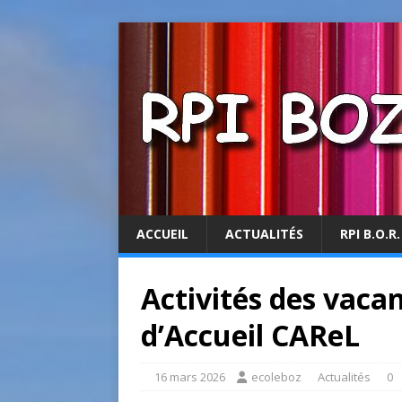
ACCUEIL
ACTUALITÉS
RPI B.O.R.
Activités des vaca
d’Accueil CAReL
16 mars 2026
ecoleboz
Actualités
0