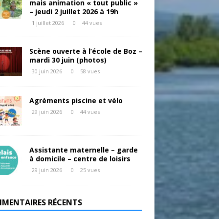
mais animation « tout public »
– jeudi 2 juillet 2026 à 19h
1 juillet 2026
0
44 vues
Scène ouverte à l’école de Boz –
mardi 30 juin (photos)
30 juin 2026
0
58 vues
Agréments piscine et vélo
29 juin 2026
0
44 vues
Assistante maternelle – garde
à domicile – centre de loisirs
29 juin 2026
0
25 vues
MENTAIRES RÉCENTS