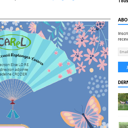
Tous
ABO
Inscr
recev
DER