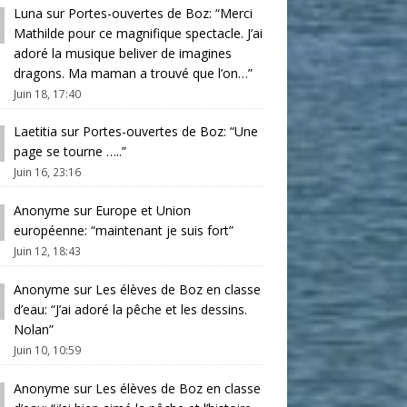
Luna
sur
Portes-ouvertes de Boz
: “
Merci
Mathilde pour ce magnifique spectacle. J’ai
adoré la musique beliver de imagines
dragons. Ma maman a trouvé que l’on…
”
Juin 18, 17:40
Laetitia
sur
Portes-ouvertes de Boz
: “
Une
page se tourne …..
”
Juin 16, 23:16
Anonyme
sur
Europe et Union
européenne
: “
maintenant je suis fort
”
Juin 12, 18:43
Anonyme
sur
Les élèves de Boz en classe
d’eau
: “
J’ai adoré la pêche et les dessins.
Nolan
”
Juin 10, 10:59
Anonyme
sur
Les élèves de Boz en classe