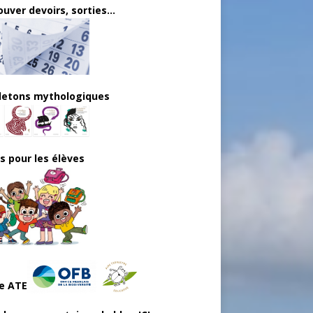
uver devoirs, sorties...
lletons mythologiques
ls pour les élèves
e ATE