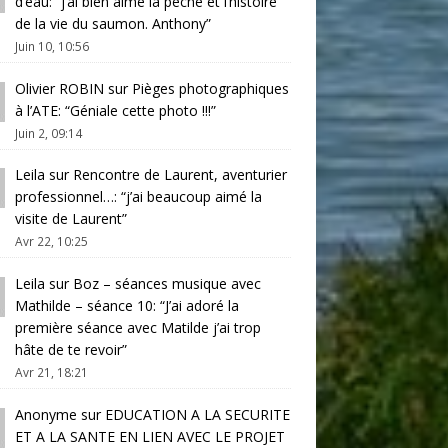
d’eau
: “
j’ai bien aimé la pêche et l’histoire
de la vie du saumon. Anthony
”
Juin 10, 10:56
Olivier ROBIN
sur
Pièges photographiques
à l’ATE
: “
Géniale cette photo !!!
”
Juin 2, 09:14
Leila
sur
Rencontre de Laurent, aventurier
professionnel…
: “
j’ai beaucoup aimé la
visite de Laurent
”
Avr 22, 10:25
Leila
sur
Boz – séances musique avec
Mathilde – séance 10
: “
J’ai adoré la
première séance avec Matilde j’ai trop
hâte de te revoir
”
Avr 21, 18:21
Anonyme
sur
EDUCATION A LA SECURITE
ET A LA SANTE EN LIEN AVEC LE PROJET