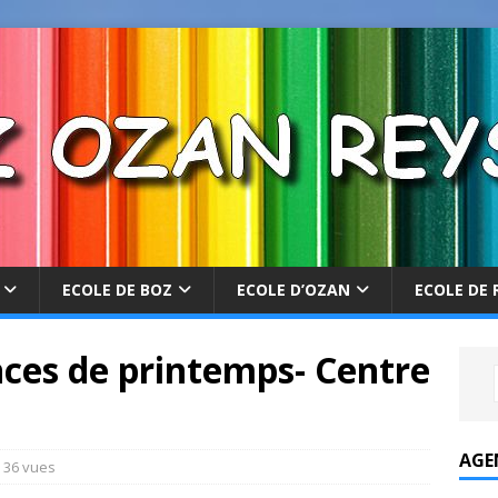
ECOLE DE BOZ
ECOLE D’OZAN
ECOLE DE 
nces de printemps- Centre
AGE
36 vues