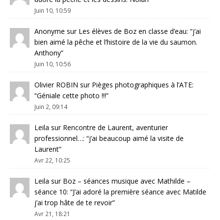
Juin 10, 10:59
Anonyme
sur
Les élèves de Boz en classe d’eau
: “
j’ai
bien aimé la pêche et l’histoire de la vie du saumon.
Anthony
”
Juin 10, 10:56
Olivier ROBIN
sur
Pièges photographiques à l’ATE
:
“
Géniale cette photo !!!
”
Juin 2, 09:14
Leila
sur
Rencontre de Laurent, aventurier
professionnel…
: “
j’ai beaucoup aimé la visite de
Laurent
”
Avr 22, 10:25
Leila
sur
Boz – séances musique avec Mathilde –
séance 10
: “
J’ai adoré la première séance avec Matilde
j’ai trop hâte de te revoir
”
Avr 21, 18:21