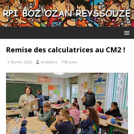
Remise des calculatrices au CM2 !
5 février 2026
ecoleboz
108 vues