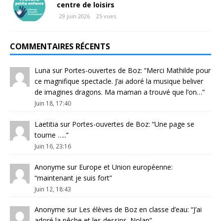
centre de loisirs
29 juin 2026
25 vues
COMMENTAIRES RÉCENTS
Luna
sur
Portes-ouvertes de Boz
: “
Merci Mathilde pour
ce magnifique spectacle. J’ai adoré la musique beliver
de imagines dragons. Ma maman a trouvé que l’on…
”
Juin 18, 17:40
Laetitia
sur
Portes-ouvertes de Boz
: “
Une page se
tourne …..
”
Juin 16, 23:16
Anonyme
sur
Europe et Union européenne
:
“
maintenant je suis fort
”
Juin 12, 18:43
Anonyme
sur
Les élèves de Boz en classe d’eau
: “
J’ai
adoré la pêche et les dessins. Nolan
”