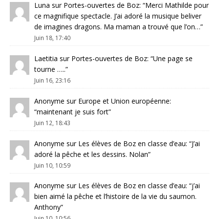
Luna
sur
Portes-ouvertes de Boz
: “
Merci Mathilde pour
ce magnifique spectacle. J’ai adoré la musique beliver
de imagines dragons. Ma maman a trouvé que l’on…
”
Juin 18, 17:40
Laetitia
sur
Portes-ouvertes de Boz
: “
Une page se
tourne …..
”
Juin 16, 23:16
Anonyme
sur
Europe et Union européenne
:
“
maintenant je suis fort
”
Juin 12, 18:43
Anonyme
sur
Les élèves de Boz en classe d’eau
: “
J’ai
adoré la pêche et les dessins. Nolan
”
Juin 10, 10:59
Anonyme
sur
Les élèves de Boz en classe d’eau
: “
j’ai
bien aimé la pêche et l’histoire de la vie du saumon.
Anthony
”
Juin 10, 10:56