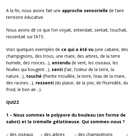
A la fin, nous avons fait une
approche sensorielle
de l’aire
terrestre éducative.
Nous avons dit ce que l’on voyait, entendait, sentait, touchait,
ressentait sur l’ATE.
Voici quelques exemples de
ce qui a été vu
(une cabane, des
champignons, des trous, une mare, des arbres, de la terre
humide, des ronces…),
entendu
(le vent, les oiseaux, les
feuilles qui bougent…),
senti
(l’air, l’odeur de la terre, la
nature…),
touché
(l’herbe mouillée, la terre, l’eau de la mare,
des racines…),
ressenti
(du plaisir, de la joie, de l’humidité, du
froid, le bon air…).
QUIZZ
1 – Nous sommes le polypore du bouleau (en forme de
sabot) et la trémelle gélatineuse. Qui sommes-nous ?
– des oiseaux – des arbres – des champignons –