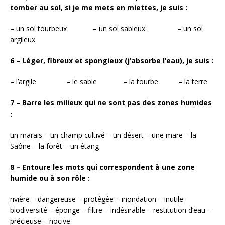
tomber au sol, si je me mets en miettes, je suis :
– un sol tourbeux – un sol sableux – un sol
argileux
6 – Léger, fibreux et spongieux (j’absorbe l’eau), je suis :
– l’argile – le sable – la tourbe – la terre
7 – Barre les milieux qui ne sont pas des zones humides
:
un marais – un champ cultivé – un désert – une mare – la
Saône – la forêt – un étang
8 – Entoure les mots qui correspondent à une zone
humide ou à son rôle :
rivière – dangereuse – protégée – inondation – inutile –
biodiversité – éponge – filtre – indésirable – restitution d’eau –
précieuse – nocive