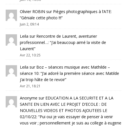
Olivier ROBIN
sur
Pièges photographiques à l’ATE
:
“
Géniale cette photo !!!
”
Juin 2, 09:14
Leila
sur
Rencontre de Laurent, aventurier
professionnel…
: “
j’ai beaucoup aimé la visite de
Laurent
”
Avr 22, 10:25
Leila
sur
Boz – séances musique avec Mathilde –
séance 10
: “
J’ai adoré la première séance avec Matilde
j’ai trop hâte de te revoir
”
Avr 21, 18:21
Anonyme
sur
EDUCATION A LA SECURITE ET A LA
SANTE EN LIEN AVEC LE PROJET D’ECOLE : DE
NOUVELLES VIDEOS ET PHOTOS AJOUTEES LE
02/10/22
: “
Pui oui je vais essayer de penser à venir
vous voir ; personnellement je suis au college à eugene