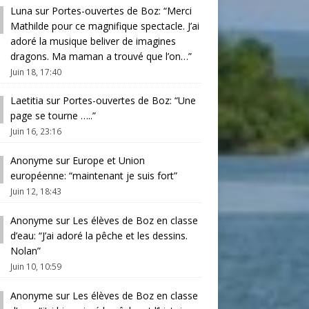
Luna
sur
Portes-ouvertes de Boz
: “
Merci
Mathilde pour ce magnifique spectacle. J’ai
adoré la musique beliver de imagines
dragons. Ma maman a trouvé que l’on…
”
Juin 18, 17:40
Laetitia
sur
Portes-ouvertes de Boz
: “
Une
page se tourne …..
”
Juin 16, 23:16
Anonyme
sur
Europe et Union
européenne
: “
maintenant je suis fort
”
Juin 12, 18:43
Anonyme
sur
Les élèves de Boz en classe
d’eau
: “
J’ai adoré la pêche et les dessins.
Nolan
”
Juin 10, 10:59
Anonyme
sur
Les élèves de Boz en classe