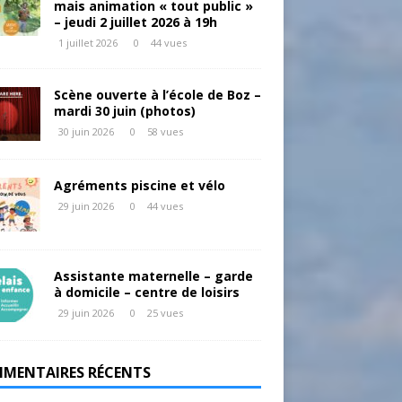
mais animation « tout public »
– jeudi 2 juillet 2026 à 19h
1 juillet 2026
0
44 vues
Scène ouverte à l’école de Boz –
mardi 30 juin (photos)
30 juin 2026
0
58 vues
Agréments piscine et vélo
29 juin 2026
0
44 vues
Assistante maternelle – garde
à domicile – centre de loisirs
29 juin 2026
0
25 vues
MENTAIRES RÉCENTS