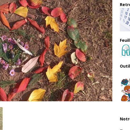
Retro
Feui
Outi
Notr