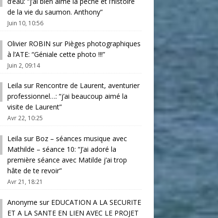
d’eau
: “
j’ai bien aimé la pêche et l’histoire
de la vie du saumon. Anthony
”
Juin 10, 10:56
Olivier ROBIN
sur
Pièges photographiques
à l’ATE
: “
Géniale cette photo !!!
”
Juin 2, 09:14
Leila
sur
Rencontre de Laurent, aventurier
professionnel…
: “
j’ai beaucoup aimé la
visite de Laurent
”
Avr 22, 10:25
Leila
sur
Boz – séances musique avec
Mathilde – séance 10
: “
J’ai adoré la
première séance avec Matilde j’ai trop
hâte de te revoir
”
Avr 21, 18:21
Anonyme
sur
EDUCATION A LA SECURITE
ET A LA SANTE EN LIEN AVEC LE PROJET