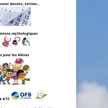
uver devoirs, sorties...
lletons mythologiques
ls pour les élèves
e ATE