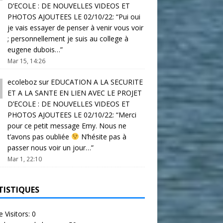
D’ECOLE : DE NOUVELLES VIDEOS ET
PHOTOS AJOUTEES LE 02/10/22
: “
Pui oui
je vais essayer de penser à venir vous voir
; personnellement je suis au college à
eugene dubois…
”
Mar 15, 14:26
ecoleboz
sur
EDUCATION A LA SECURITE
ET A LA SANTE EN LIEN AVEC LE PROJET
D’ECOLE : DE NOUVELLES VIDEOS ET
PHOTOS AJOUTEES LE 02/10/22
: “
Merci
pour ce petit message Emy. Nous ne
t’avons pas oubliée
N’hésite pas à
passer nous voir un jour…
”
Mar 1, 22:10
TISTIQUES
e Visitors:
0