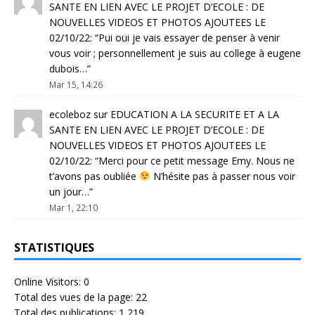
SANTE EN LIEN AVEC LE PROJET D’ECOLE : DE
NOUVELLES VIDEOS ET PHOTOS AJOUTEES LE
02/10/22
: “
Pui oui je vais essayer de penser à venir
vous voir ; personnellement je suis au college à eugene
dubois…
”
Mar 15, 14:26
ecoleboz
sur
EDUCATION A LA SECURITE ET A LA
SANTE EN LIEN AVEC LE PROJET D’ECOLE : DE
NOUVELLES VIDEOS ET PHOTOS AJOUTEES LE
02/10/22
: “
Merci pour ce petit message Emy. Nous ne
t’avons pas oubliée
N’hésite pas à passer nous voir
un jour…
”
Mar 1, 22:10
STATISTIQUES
Online Visitors:
0
Total des vues de la page:
22
Total des publications:
1 219