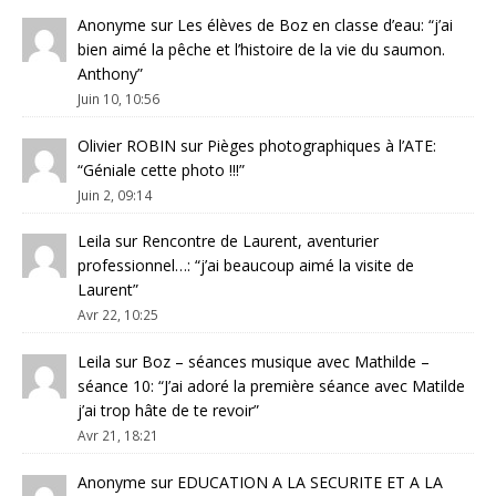
Anonyme
sur
Les élèves de Boz en classe d’eau
: “
j’ai
bien aimé la pêche et l’histoire de la vie du saumon.
Anthony
”
Juin 10, 10:56
Olivier ROBIN
sur
Pièges photographiques à l’ATE
:
“
Géniale cette photo !!!
”
Juin 2, 09:14
Leila
sur
Rencontre de Laurent, aventurier
professionnel…
: “
j’ai beaucoup aimé la visite de
Laurent
”
Avr 22, 10:25
Leila
sur
Boz – séances musique avec Mathilde –
séance 10
: “
J’ai adoré la première séance avec Matilde
j’ai trop hâte de te revoir
”
Avr 21, 18:21
Anonyme
sur
EDUCATION A LA SECURITE ET A LA