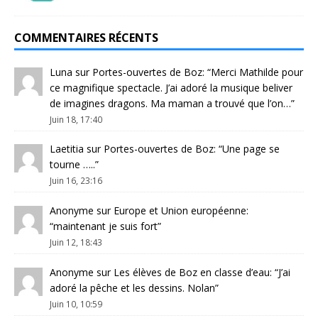
COMMENTAIRES RÉCENTS
Luna
sur
Portes-ouvertes de Boz
: “
Merci Mathilde pour
ce magnifique spectacle. J’ai adoré la musique beliver
de imagines dragons. Ma maman a trouvé que l’on…
”
Juin 18, 17:40
Laetitia
sur
Portes-ouvertes de Boz
: “
Une page se
tourne …..
”
Juin 16, 23:16
Anonyme
sur
Europe et Union européenne
:
“
maintenant je suis fort
”
Juin 12, 18:43
Anonyme
sur
Les élèves de Boz en classe d’eau
: “
J’ai
adoré la pêche et les dessins. Nolan
”
Juin 10, 10:59