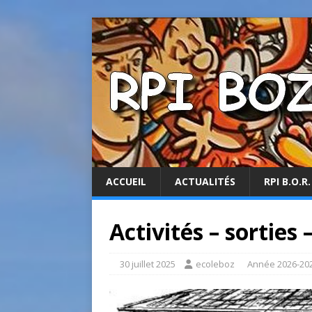
ACCUEIL
ACTUALITÉS
RPI B.O.R.
Activités – sorties 
30 juillet 2025
ecoleboz
Année 2026-20