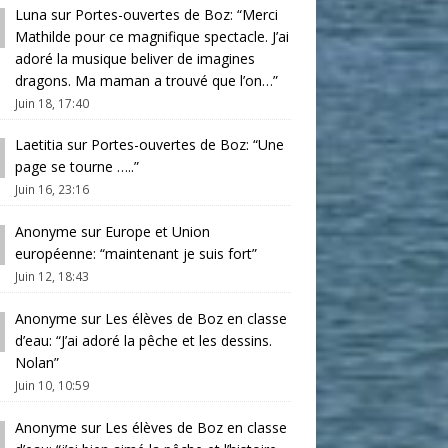
Luna
sur
Portes-ouvertes de Boz
: “
Merci
Mathilde pour ce magnifique spectacle. J’ai
adoré la musique beliver de imagines
dragons. Ma maman a trouvé que l’on…
”
Juin 18, 17:40
Laetitia
sur
Portes-ouvertes de Boz
: “
Une
page se tourne …..
”
Juin 16, 23:16
Anonyme
sur
Europe et Union
européenne
: “
maintenant je suis fort
”
Juin 12, 18:43
Anonyme
sur
Les élèves de Boz en classe
d’eau
: “
J’ai adoré la pêche et les dessins.
Nolan
”
Juin 10, 10:59
Anonyme
sur
Les élèves de Boz en classe