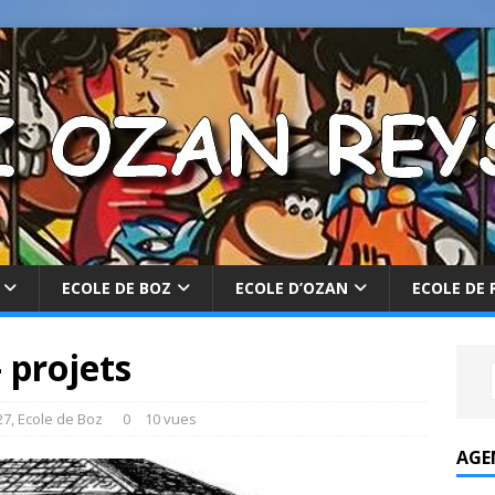
ECOLE DE BOZ
ECOLE D’OZAN
ECOLE DE 
– projets
27
,
Ecole de Boz
0
10 vues
AGE