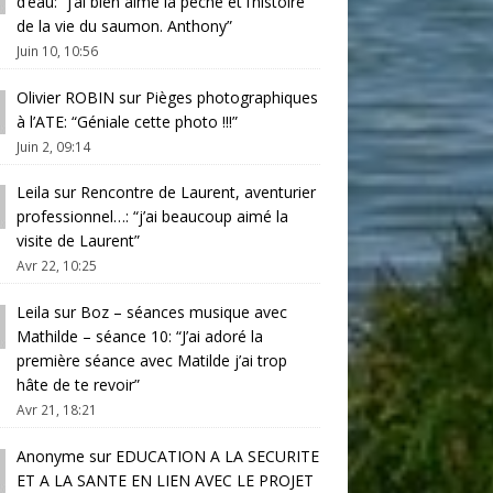
d’eau
: “
j’ai bien aimé la pêche et l’histoire
de la vie du saumon. Anthony
”
Juin 10, 10:56
Olivier ROBIN
sur
Pièges photographiques
à l’ATE
: “
Géniale cette photo !!!
”
Juin 2, 09:14
Leila
sur
Rencontre de Laurent, aventurier
professionnel…
: “
j’ai beaucoup aimé la
visite de Laurent
”
Avr 22, 10:25
Leila
sur
Boz – séances musique avec
Mathilde – séance 10
: “
J’ai adoré la
première séance avec Matilde j’ai trop
hâte de te revoir
”
Avr 21, 18:21
Anonyme
sur
EDUCATION A LA SECURITE
ET A LA SANTE EN LIEN AVEC LE PROJET