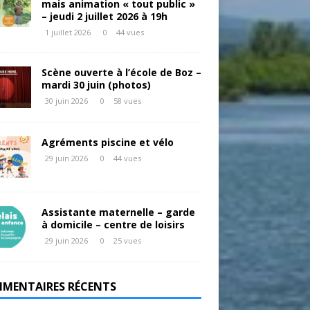
mais animation « tout public »
– jeudi 2 juillet 2026 à 19h
1 juillet 2026
0
44 vues
Scène ouverte à l’école de Boz –
mardi 30 juin (photos)
30 juin 2026
0
58 vues
Agréments piscine et vélo
29 juin 2026
0
44 vues
Assistante maternelle – garde
à domicile – centre de loisirs
29 juin 2026
0
25 vues
MENTAIRES RÉCENTS