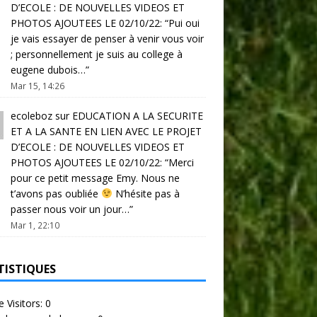
D’ECOLE : DE NOUVELLES VIDEOS ET
PHOTOS AJOUTEES LE 02/10/22
: “
Pui oui
je vais essayer de penser à venir vous voir
; personnellement je suis au college à
eugene dubois…
”
Mar 15, 14:26
ecoleboz
sur
EDUCATION A LA SECURITE
ET A LA SANTE EN LIEN AVEC LE PROJET
D’ECOLE : DE NOUVELLES VIDEOS ET
PHOTOS AJOUTEES LE 02/10/22
: “
Merci
pour ce petit message Emy. Nous ne
t’avons pas oubliée
N’hésite pas à
passer nous voir un jour…
”
Mar 1, 22:10
TISTIQUES
e Visitors:
0