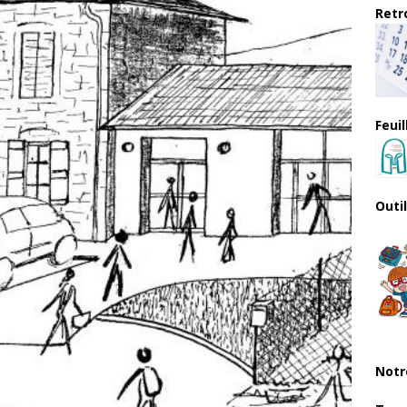
Retro
Feui
Outi
Notr