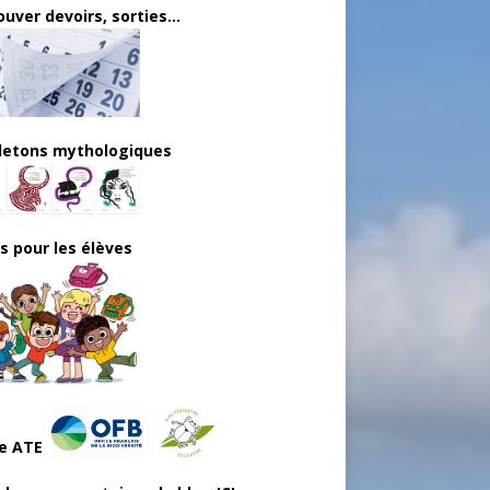
uver devoirs, sorties...
lletons mythologiques
ls pour les élèves
e ATE