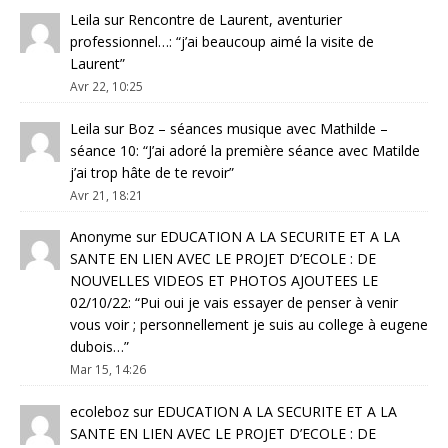
Leila
sur
Rencontre de Laurent, aventurier
professionnel…
: “
j’ai beaucoup aimé la visite de
Laurent
”
Avr 22, 10:25
Leila
sur
Boz – séances musique avec Mathilde –
séance 10
: “
J’ai adoré la première séance avec Matilde
j’ai trop hâte de te revoir
”
Avr 21, 18:21
Anonyme
sur
EDUCATION A LA SECURITE ET A LA
SANTE EN LIEN AVEC LE PROJET D’ECOLE : DE
NOUVELLES VIDEOS ET PHOTOS AJOUTEES LE
02/10/22
: “
Pui oui je vais essayer de penser à venir
vous voir ; personnellement je suis au college à eugene
dubois…
”
Mar 15, 14:26
ecoleboz
sur
EDUCATION A LA SECURITE ET A LA
SANTE EN LIEN AVEC LE PROJET D’ECOLE : DE