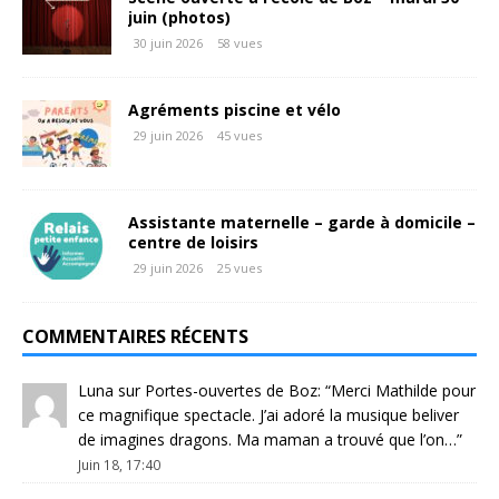
juin (photos)
30 juin 2026
58 vues
Agréments piscine et vélo
29 juin 2026
45 vues
Assistante maternelle – garde à domicile –
centre de loisirs
29 juin 2026
25 vues
COMMENTAIRES RÉCENTS
Luna
sur
Portes-ouvertes de Boz
: “
Merci Mathilde pour
ce magnifique spectacle. J’ai adoré la musique beliver
de imagines dragons. Ma maman a trouvé que l’on…
”
Juin 18, 17:40