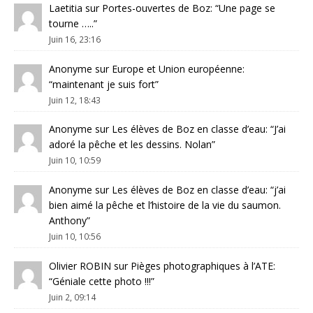
Laetitia
sur
Portes-ouvertes de Boz
: “
Une page se
tourne …..
”
Juin 16, 23:16
Anonyme
sur
Europe et Union européenne
:
“
maintenant je suis fort
”
Juin 12, 18:43
Anonyme
sur
Les élèves de Boz en classe d’eau
: “
J’ai
adoré la pêche et les dessins. Nolan
”
Juin 10, 10:59
Anonyme
sur
Les élèves de Boz en classe d’eau
: “
j’ai
bien aimé la pêche et l’histoire de la vie du saumon.
Anthony
”
Juin 10, 10:56
Olivier ROBIN
sur
Pièges photographiques à l’ATE
:
“
Géniale cette photo !!!
”
Juin 2, 09:14