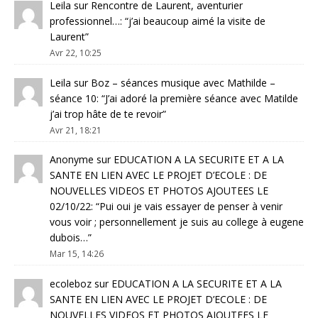
Leila
sur
Rencontre de Laurent, aventurier
professionnel…
: “
j’ai beaucoup aimé la visite de
Laurent
”
Avr 22, 10:25
Leila
sur
Boz – séances musique avec Mathilde –
séance 10
: “
J’ai adoré la première séance avec Matilde
j’ai trop hâte de te revoir
”
Avr 21, 18:21
Anonyme
sur
EDUCATION A LA SECURITE ET A LA
SANTE EN LIEN AVEC LE PROJET D’ECOLE : DE
NOUVELLES VIDEOS ET PHOTOS AJOUTEES LE
02/10/22
: “
Pui oui je vais essayer de penser à venir
vous voir ; personnellement je suis au college à eugene
dubois…
”
Mar 15, 14:26
ecoleboz
sur
EDUCATION A LA SECURITE ET A LA
SANTE EN LIEN AVEC LE PROJET D’ECOLE : DE
NOUVELLES VIDEOS ET PHOTOS AJOUTEES LE