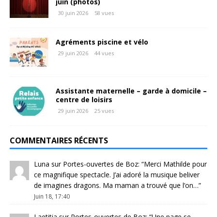
juin (photos)
30 juin 2026
58 vues
Agréments piscine et vélo
29 juin 2026
44 vues
Assistante maternelle – garde à domicile –
centre de loisirs
29 juin 2026
25 vues
COMMENTAIRES RÉCENTS
Luna
sur
Portes-ouvertes de Boz
: “
Merci Mathilde pour
ce magnifique spectacle. J’ai adoré la musique beliver
de imagines dragons. Ma maman a trouvé que l’on…
”
Juin 18, 17:40
Laetitia
sur
Portes-ouvertes de Boz
: “
Une page se