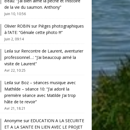
d’eau
: “
j’ai bien aimé la pêche et l’histoire
de la vie du saumon. Anthony
”
Juin 10, 10:56
Olivier ROBIN
sur
Pièges photographiques
à l’ATE
: “
Géniale cette photo !!!
”
Juin 2, 09:14
Leila
sur
Rencontre de Laurent, aventurier
professionnel…
: “
j’ai beaucoup aimé la
visite de Laurent
”
Avr 22, 10:25
Leila
sur
Boz – séances musique avec
Mathilde – séance 10
: “
J’ai adoré la
première séance avec Matilde j’ai trop
hâte de te revoir
”
Avr 21, 18:21
Anonyme
sur
EDUCATION A LA SECURITE
ET A LA SANTE EN LIEN AVEC LE PROJET