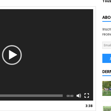
Tous
ABO
Inscr
recev
DER
00:00
3:38