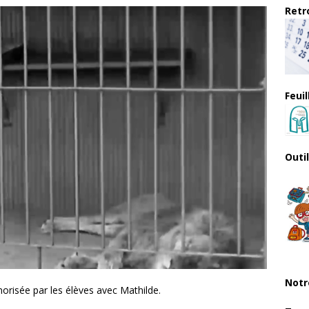
Retro
Feui
Outi
Notr
norisée par les élèves avec Mathilde.