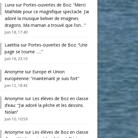
Luna
sur
Portes-ouvertes de Boz
: “
Merci
Mathilde pour ce magnifique spectacle. J’ai
adoré la musique beliver de imagines
dragons. Ma maman a trouvé que l’on…
”
Juin 18, 17:40
Laetitia
sur
Portes-ouvertes de Boz
: “
Une
page se tourne …..
”
Juin 16, 23:16
Anonyme
sur
Europe et Union
européenne
: “
maintenant je suis fort
”
Juin 12, 18:43
Anonyme
sur
Les élèves de Boz en classe
d’eau
: “
J’ai adoré la pêche et les dessins.
Nolan
”
Juin 10, 10:59
Anonyme
sur
Les élèves de Boz en classe