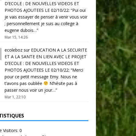
D’ECOLE : DE NOUVELLES VIDEOS ET
PHOTOS AJOUTEES LE 02/10/22
: “
Pui oui
je vais essayer de penser à venir vous voir
; personnellement je suis au college à
eugene dubois…
”
Mar 15, 14:26
ecoleboz
sur
EDUCATION A LA SECURITE
ET A LA SANTE EN LIEN AVEC LE PROJET
D’ECOLE : DE NOUVELLES VIDEOS ET
PHOTOS AJOUTEES LE 02/10/22
: “
Merci
pour ce petit message Emy. Nous ne
t’avons pas oubliée
N’hésite pas à
passer nous voir un jour…
”
Mar 1, 22:10
TISTIQUES
e Visitors:
0