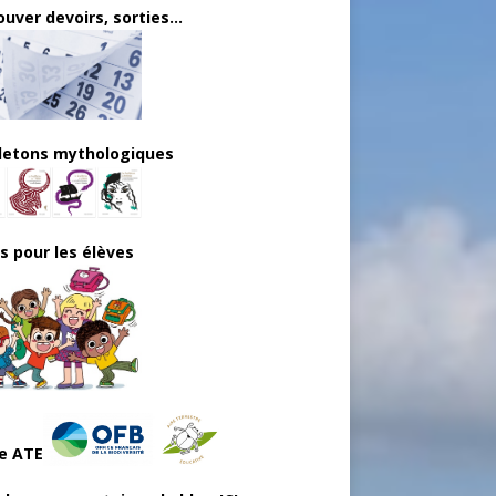
uver devoirs, sorties...
lletons mythologiques
ls pour les élèves
e ATE