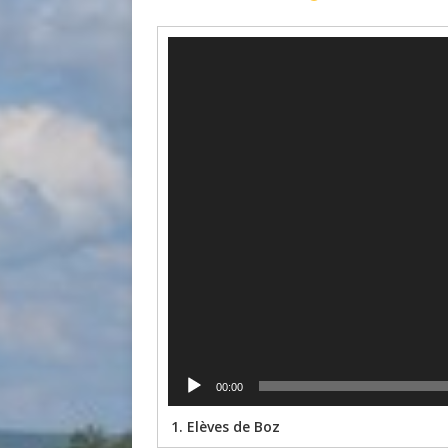
Lecteur
vidéo
00:00
1.
Elèves de Boz