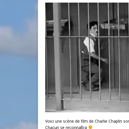
Voici une scène de film de Charlie Chaplin so
Chacun se reconnaîtra