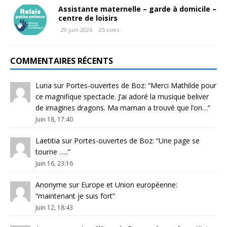
Assistante maternelle – garde à domicile –
centre de loisirs
29 juin 2026
25 vues
COMMENTAIRES RÉCENTS
Luna
sur
Portes-ouvertes de Boz
: “
Merci Mathilde pour
ce magnifique spectacle. J’ai adoré la musique beliver
de imagines dragons. Ma maman a trouvé que l’on…
”
Juin 18, 17:40
Laetitia
sur
Portes-ouvertes de Boz
: “
Une page se
tourne …..
”
Juin 16, 23:16
Anonyme
sur
Europe et Union européenne
:
“
maintenant je suis fort
”
Juin 12, 18:43