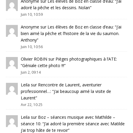
Anonyme
sur
Les élèves de Boz en classe d’eau
: “
J’ai
adoré la pêche et les dessins. Nolan
”
Juin 10, 10:59
Anonyme
sur
Les élèves de Boz en classe d’eau
: “
j’ai
bien aimé la pêche et l’histoire de la vie du saumon.
Anthony
”
Juin 10, 10:56
Olivier ROBIN
sur
Pièges photographiques à l’ATE
:
“
Géniale cette photo !!!
”
Juin 2, 09:14
Leila
sur
Rencontre de Laurent, aventurier
professionnel…
: “
j’ai beaucoup aimé la visite de
Laurent
”
Avr 22, 10:25
Leila
sur
Boz – séances musique avec Mathilde –
séance 10
: “
J’ai adoré la première séance avec Matilde
j’ai trop hâte de te revoir
”