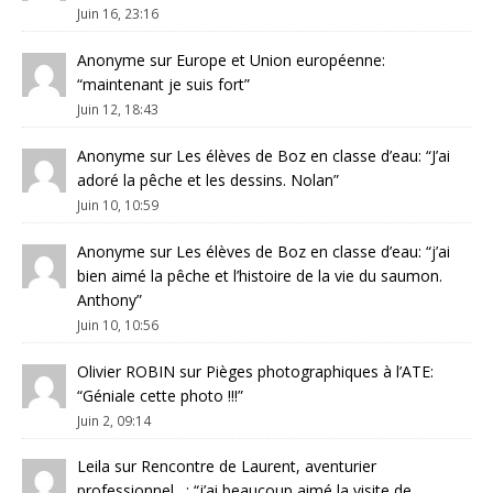
Juin 16, 23:16
Anonyme
sur
Europe et Union européenne
:
“
maintenant je suis fort
”
Juin 12, 18:43
Anonyme
sur
Les élèves de Boz en classe d’eau
: “
J’ai
adoré la pêche et les dessins. Nolan
”
Juin 10, 10:59
Anonyme
sur
Les élèves de Boz en classe d’eau
: “
j’ai
bien aimé la pêche et l’histoire de la vie du saumon.
Anthony
”
Juin 10, 10:56
Olivier ROBIN
sur
Pièges photographiques à l’ATE
:
“
Géniale cette photo !!!
”
Juin 2, 09:14
Leila
sur
Rencontre de Laurent, aventurier
professionnel…
: “
j’ai beaucoup aimé la visite de