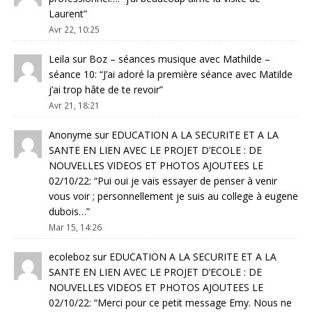
Laurent
”
Avr 22, 10:25
Leila
sur
Boz – séances musique avec Mathilde –
séance 10
: “
J’ai adoré la première séance avec Matilde
j’ai trop hâte de te revoir
”
Avr 21, 18:21
Anonyme
sur
EDUCATION A LA SECURITE ET A LA
SANTE EN LIEN AVEC LE PROJET D’ECOLE : DE
NOUVELLES VIDEOS ET PHOTOS AJOUTEES LE
02/10/22
: “
Pui oui je vais essayer de penser à venir
vous voir ; personnellement je suis au college à eugene
dubois…
”
Mar 15, 14:26
ecoleboz
sur
EDUCATION A LA SECURITE ET A LA
SANTE EN LIEN AVEC LE PROJET D’ECOLE : DE
NOUVELLES VIDEOS ET PHOTOS AJOUTEES LE
02/10/22
: “
Merci pour ce petit message Emy. Nous ne