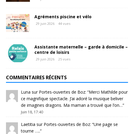
Agréments piscine et vélo
29 juin 2026
44 vues
Assistante maternelle – garde à domicile –
centre de loisirs
29 juin 2026
25 vues
COMMENTAIRES RÉCENTS
Luna
sur
Portes-ouvertes de Boz
: “
Merci Mathilde pour
ce magnifique spectacle. J’ai adoré la musique beliver
de imagines dragons. Ma maman a trouvé que l’on…
”
Juin 18, 17:40
Laetitia
sur
Portes-ouvertes de Boz
: “
Une page se
tourne …..
”