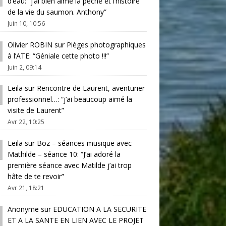
d’eau
: “
j’ai bien aimé la pêche et l’histoire
de la vie du saumon. Anthony
”
Juin 10, 10:56
Olivier ROBIN
sur
Pièges photographiques
à l’ATE
: “
Géniale cette photo !!!
”
Juin 2, 09:14
Leila
sur
Rencontre de Laurent, aventurier
professionnel…
: “
j’ai beaucoup aimé la
visite de Laurent
”
Avr 22, 10:25
Leila
sur
Boz – séances musique avec
Mathilde – séance 10
: “
J’ai adoré la
première séance avec Matilde j’ai trop
hâte de te revoir
”
Avr 21, 18:21
Anonyme
sur
EDUCATION A LA SECURITE
ET A LA SANTE EN LIEN AVEC LE PROJET