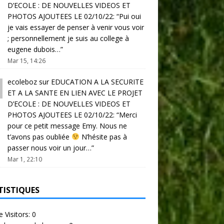
D’ECOLE : DE NOUVELLES VIDEOS ET
PHOTOS AJOUTEES LE 02/10/22
: “
Pui oui
je vais essayer de penser à venir vous voir
; personnellement je suis au college à
eugene dubois…
”
Mar 15, 14:26
ecoleboz
sur
EDUCATION A LA SECURITE
ET A LA SANTE EN LIEN AVEC LE PROJET
D’ECOLE : DE NOUVELLES VIDEOS ET
PHOTOS AJOUTEES LE 02/10/22
: “
Merci
pour ce petit message Emy. Nous ne
t’avons pas oubliée
N’hésite pas à
passer nous voir un jour…
”
Mar 1, 22:10
TISTIQUES
e Visitors:
0