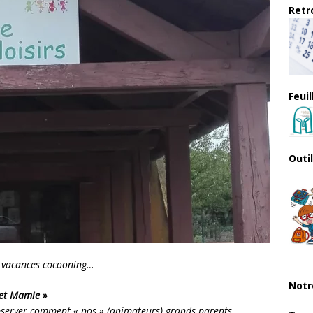
Retro
Feui
Outi
s vacances cocooning…
Notr
 et Mamie »
observer comment « nos » (animateurs) grands-parents