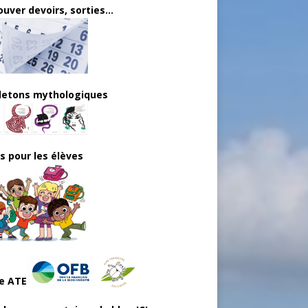
uver devoirs, sorties...
lletons mythologiques
ls pour les élèves
e ATE