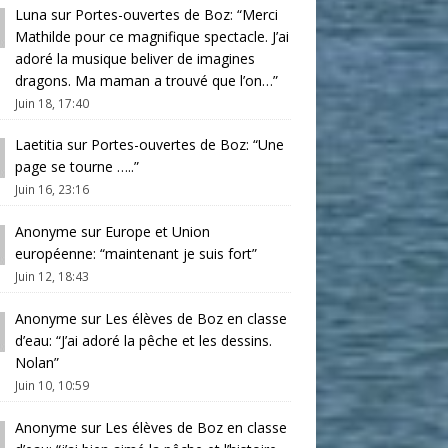
Luna
sur
Portes-ouvertes de Boz
: “
Merci
Mathilde pour ce magnifique spectacle. J’ai
adoré la musique beliver de imagines
dragons. Ma maman a trouvé que l’on…
”
Juin 18, 17:40
Laetitia
sur
Portes-ouvertes de Boz
: “
Une
page se tourne …..
”
Juin 16, 23:16
Anonyme
sur
Europe et Union
européenne
: “
maintenant je suis fort
”
Juin 12, 18:43
Anonyme
sur
Les élèves de Boz en classe
d’eau
: “
J’ai adoré la pêche et les dessins.
Nolan
”
Juin 10, 10:59
Anonyme
sur
Les élèves de Boz en classe