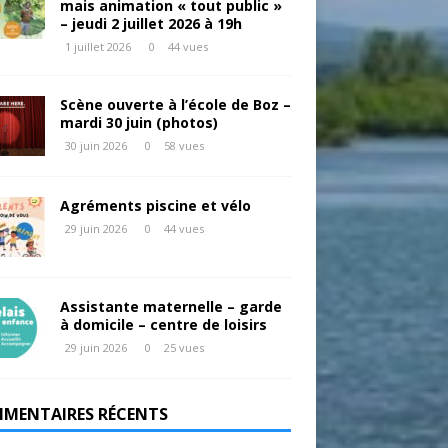
mais animation « tout public »
– jeudi 2 juillet 2026 à 19h
1 juillet 2026
0
44 vues
Scène ouverte à l’école de Boz –
mardi 30 juin (photos)
30 juin 2026
0
58 vues
Agréments piscine et vélo
29 juin 2026
0
44 vues
Assistante maternelle – garde
à domicile – centre de loisirs
29 juin 2026
0
25 vues
MENTAIRES RÉCENTS