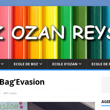
ECOLE DE BOZ
ECOLE D’OZAN
ECOLE DE 
 Bag’Evasion
0
441 vues
AGE