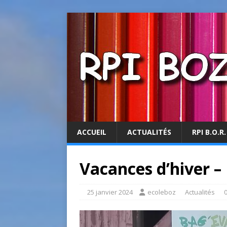
ACCUEIL
ACTUALITÉS
RPI B.O.R.
Vacances d’hiver –
25 janvier 2024
ecoleboz
Actualités