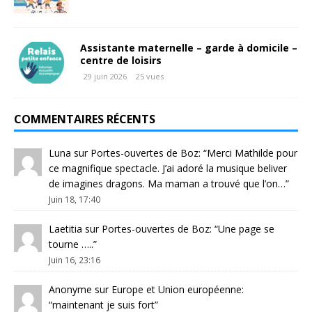
Assistante maternelle – garde à domicile –
centre de loisirs
29 juin 2026
25 vues
COMMENTAIRES RÉCENTS
Luna
sur
Portes-ouvertes de Boz
: “
Merci Mathilde pour
ce magnifique spectacle. J’ai adoré la musique beliver
de imagines dragons. Ma maman a trouvé que l’on…
”
Juin 18, 17:40
Laetitia
sur
Portes-ouvertes de Boz
: “
Une page se
tourne …..
”
Juin 16, 23:16
Anonyme
sur
Europe et Union européenne
:
“
maintenant je suis fort
”