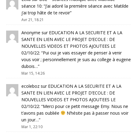
séance 10
: “
J’ai adoré la première séance avec Matilde
j’ai trop hâte de te revoir
”
Avr 21, 18:21
Anonyme
sur
EDUCATION A LA SECURITE ET A LA
SANTE EN LIEN AVEC LE PROJET D’ECOLE : DE
NOUVELLES VIDEOS ET PHOTOS AJOUTEES LE
02/10/22
: “
Pui oui je vais essayer de penser à venir
vous voir ; personnellement je suis au college à eugene
dubois…
”
Mar 15, 14:26
ecoleboz
sur
EDUCATION A LA SECURITE ET A LA
SANTE EN LIEN AVEC LE PROJET D’ECOLE : DE
NOUVELLES VIDEOS ET PHOTOS AJOUTEES LE
02/10/22
: “
Merci pour ce petit message Emy. Nous ne
t’avons pas oubliée
N’hésite pas à passer nous voir
un jour…
”
Mar 1, 22:10