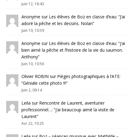
Juin 12, 18:43
Anonyme
sur
Les élèves de Boz en classe d’eau
: “
J’ai
adoré la pêche et les dessins. Nolan
”
Juin 10, 10:59
Anonyme
sur
Les élèves de Boz en classe d’eau
: “
j’ai
bien aimé la pêche et l’histoire de la vie du saumon.
Anthony
”
Juin 10, 10:56
Olivier ROBIN
sur
Pièges photographiques à l’ATE
:
“
Géniale cette photo !!!
”
Juin 2, 09:14
Leila
sur
Rencontre de Laurent, aventurier
professionnel…
: “
j’ai beaucoup aimé la visite de
Laurent
”
Avr 22, 10:25
Leila
sur
Boz – séances musique avec Mathilde –